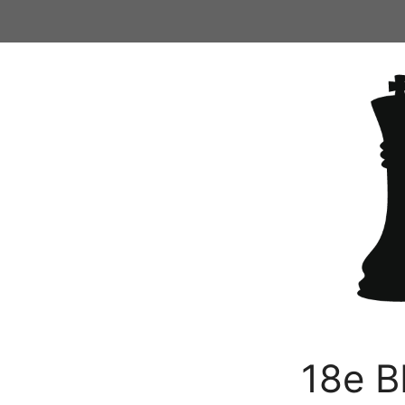
Ga
naar
de
inhoud
18e B