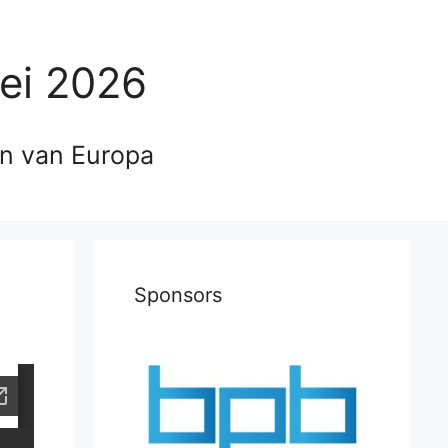
ei 2026
en van Europa
Sponsors