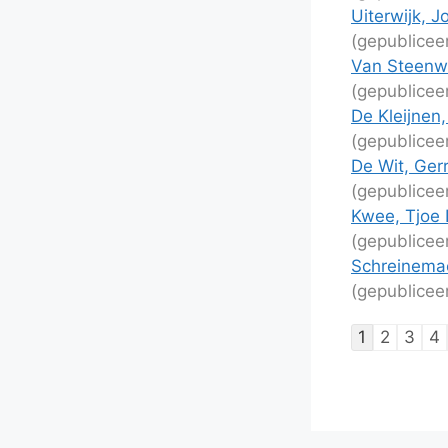
Uiterwijk, J
(gepublicee
Van Steenwi
(gepublicee
De Kleijnen
(gepublicee
De Wit, Ger
(gepublicee
Kwee, Tjoe 
(gepublicee
Schreinemac
(gepublicee
Lijstnaviga
1
2
3
4
van
schaakpart