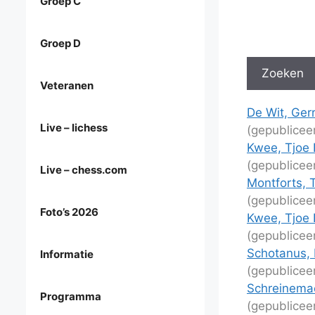
Groep C
Groep D
Veteranen
De Wit, Ger
Live – lichess
(gepublicee
Kwee, Tjoe 
(gepublicee
Live – chess.com
Montforts, 
(gepublicee
Foto’s 2026
Kwee, Tjoe 
(gepublicee
Schotanus, 
Informatie
(gepublicee
Schreinemac
Programma
(gepublicee