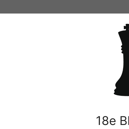
Ga
naar
de
inhoud
18e B