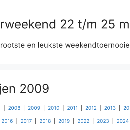
erweekend 22 t/m 25 m
rootste en leukste weekendtoernooi
ijen 2009
7
|
2008
|
2009
|
2010
|
2011
|
2012
|
2013
|
20
2016
|
2017
|
2018
|
2019
|
2022
|
2023
|
2024