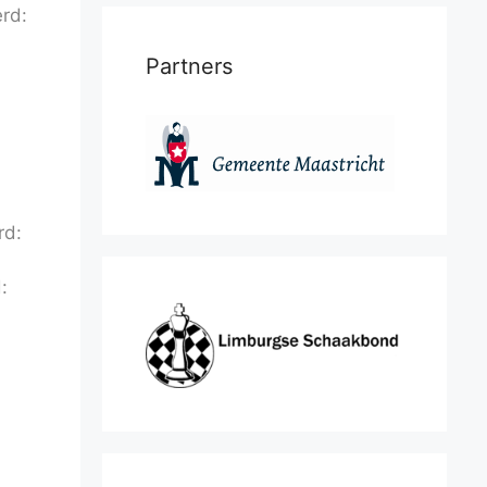
erd:
Partners
rd:
: