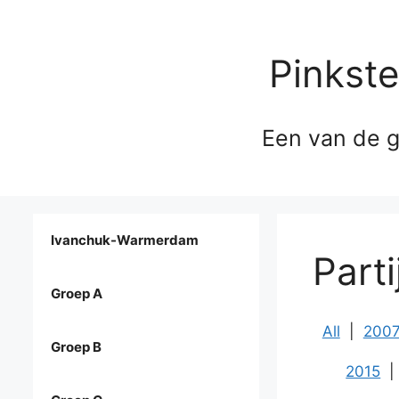
Pinkst
Een van de g
Ivanchuk-Warmerdam
Part
Groep A
All
|
200
Groep B
2015
|