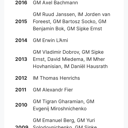
2016
GM Axel Bachmann
GM Ruud Janssen, IM Jorden van
2015
Foreest, GM Bartosz Socko, GM
Benjamin Bok, GM Sipke Ernst
2014
GM Erwin L’Ami
GM Vladimir Dobrov, GM Sipke
2013
Ernst, David Miedema, IM Mher
Hovhanisian, IM Daniël Hausrath
2012
IM Thomas Henrichs
2011
GM Alexandr Fier
GM Tigran Gharamian, GM
2010
Evgenij Miroshnichenko
GM Emanuel Berg, GM Yuri
2009
Solodovnichenko, GM Sipke