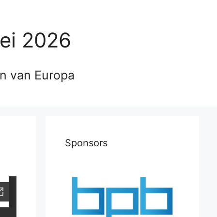
ei 2026
en van Europa
Sponsors