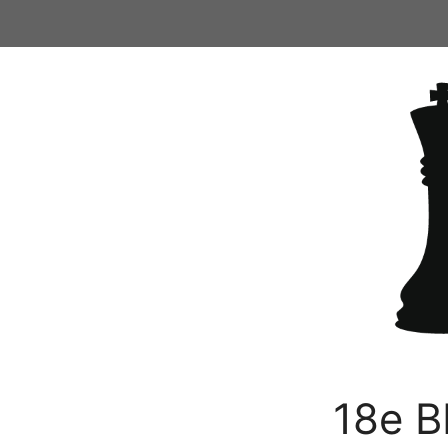
Ga
naar
de
inhoud
18e B