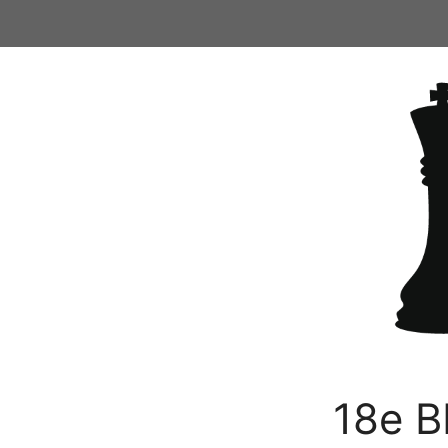
Ga
naar
de
inhoud
18e B