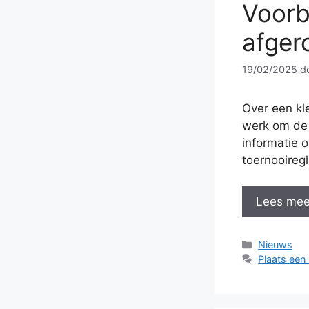
Voorb
afger
19/02/2025
d
Over een kl
werk om de 
informatie 
toernooiregl
Lees mee
Categorieë
Nieuws
Plaats een 