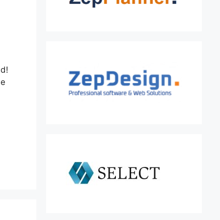
nd!
ie