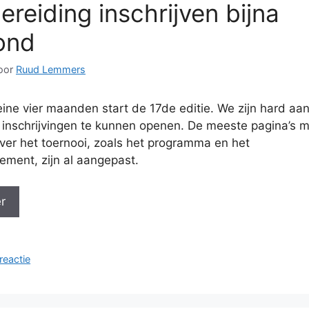
ereiding inschrijven bijna
ond
oor
Ruud Lemmers
eine vier maanden start de 17de editie. We zijn hard aan
inschrijvingen te kunnen openen. De meeste pagina’s m
over het toernooi, zoals het programma en het
ement, zijn al aangepast.
r
n
reactie