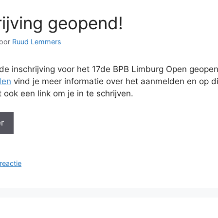
rijving geopend!
oor
Ruud Lemmers
 de inschrijving voor het 17de BPB Limburg Open geope
den
vind je meer informatie over het aanmelden en op d
 ook een link om je in te schrijven.
r
n
reactie