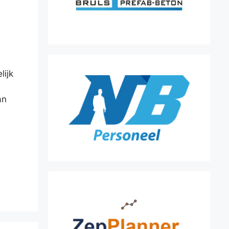
lijk
an