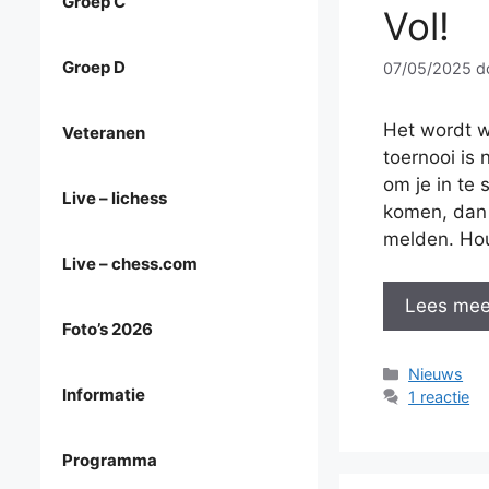
Groep C
Vol!
Groep D
07/05/2025
d
Het wordt w
Veteranen
toernooi is 
om je in te 
Live – lichess
komen, dan 
melden. Hou
Live – chess.com
Lees mee
Foto’s 2026
Categorieë
Nieuws
Informatie
1 reactie
Programma