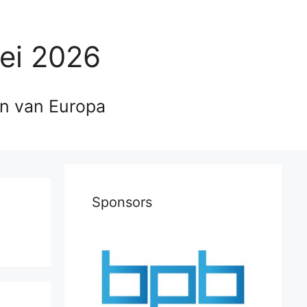
ei 2026
en van Europa
Sponsors