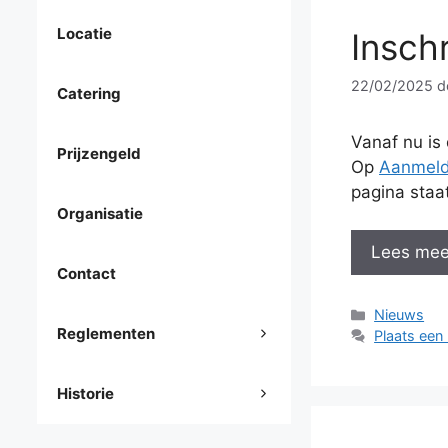
Locatie
Insch
22/02/2025
d
Catering
Vanaf nu is
Prijzengeld
Op
Aanmel
pagina staat
Organisatie
Lees mee
Contact
Categorieë
Nieuws
Reglementen
Plaats een 
Historie