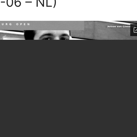
-06 – NL)