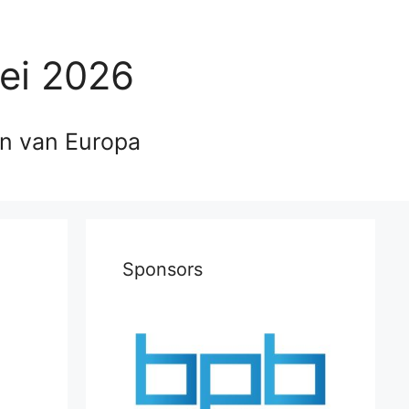
ei 2026
en van Europa
Sponsors