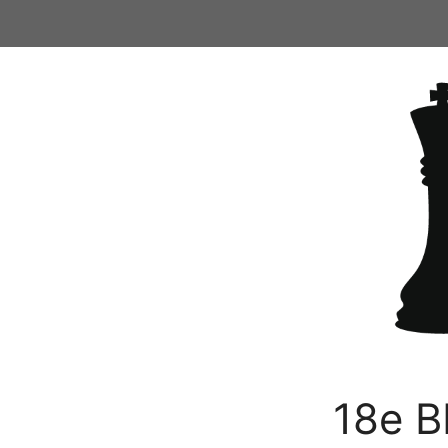
Ga
naar
de
inhoud
18e B