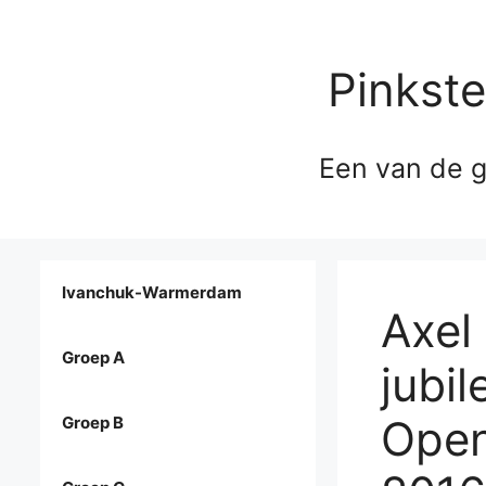
Pinkst
Een van de g
Ivanchuk-Warmerdam
Axel
Groep A
jubi
Open
Groep B