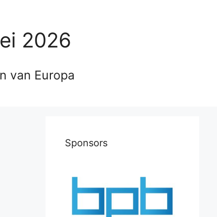
ei 2026
en van Europa
Sponsors