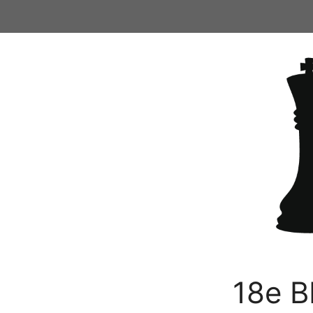
Ga
naar
de
inhoud
18e B