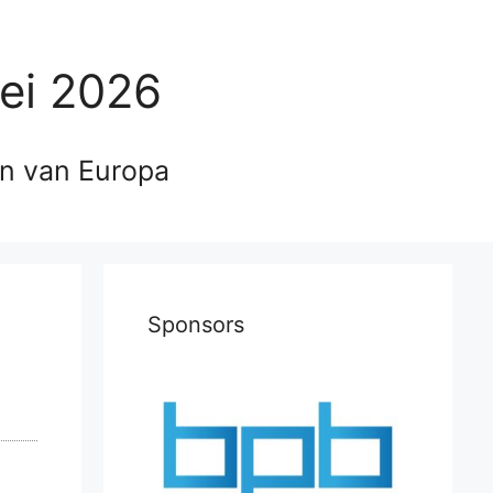
ei 2026
en van Europa
Sponsors