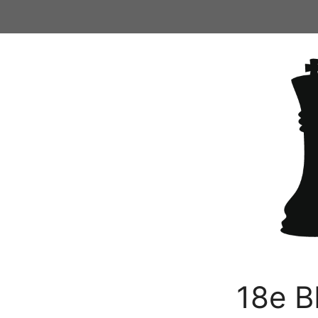
Ga
naar
de
inhoud
18e B