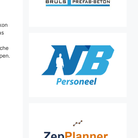
 kon
as
sche
ppen.