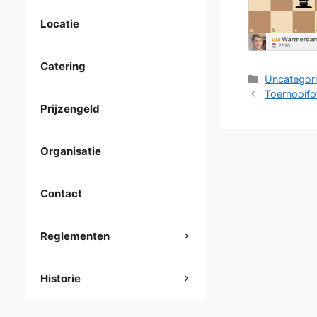
Locatie
Catering
Categorieë
Uncategor
Toernooifo
Prijzengeld
Organisatie
Contact
Reglementen
Historie