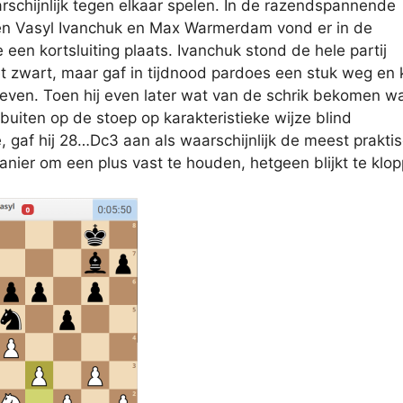
schijnlijk tegen elkaar spelen. In de razendspannende
n Vasyl Ivanchuk en Max Warmerdam vond er in de
 een kortsluiting plaats. Ivanchuk stond de hele partij
et zwart, maar gaf in tijdnood pardoes een stuk weg en
ven. Toen hij even later wat van de schrik bekomen w
 buiten op de stoep op karakteristieke wijze blind
, gaf hij 28…Dc3 aan als waarschijnlijk de meest prakti
anier om een plus vast te houden, hetgeen blijkt te klo