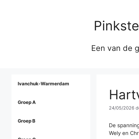
Pinkst
Een van de g
Ivanchuk-Warmerdam
Hart
Groep A
24/05/2026
d
Groep B
De spanning
Wely en Chri