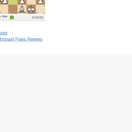
n
ized
tograaf Frans Peeters