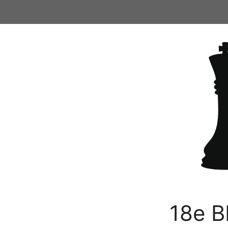
Ga
naar
de
inhoud
18e B