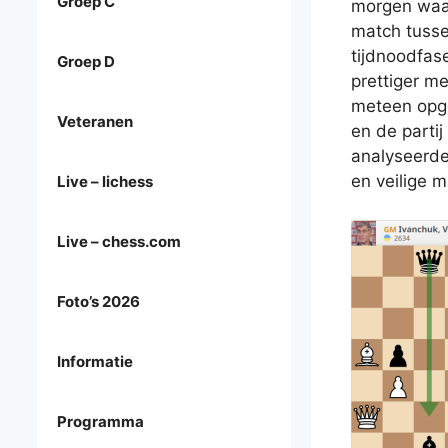
Groep C
morgen waar
match tusse
tijdnoodfase
Groep D
prettiger m
meteen opge
Veteranen
en de partij
analyseerde
en veilige m
Live – lichess
Live – chess.com
Foto’s 2026
Informatie
Programma