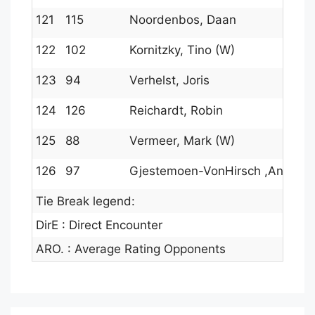
121
115
Noordenbos, Daan
122
102
Kornitzky, Tino (W)
123
94
Verhelst, Joris
124
126
Reichardt, Robin
125
88
Vermeer, Mark (W)
126
97
Gjestemoen-VonHirsch ,Andre (
Tie Break legend:
DirE : Direct Encounter
ARO. : Average Rating Opponents