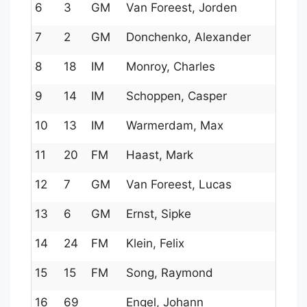
6
3
GM
Van Foreest, Jorden
7
2
GM
Donchenko, Alexander
8
18
IM
Monroy, Charles
9
14
IM
Schoppen, Casper
10
13
IM
Warmerdam, Max
11
20
FM
Haast, Mark
12
7
GM
Van Foreest, Lucas
13
6
GM
Ernst, Sipke
14
24
FM
Klein, Felix
15
15
FM
Song, Raymond
16
69
Engel, Johann