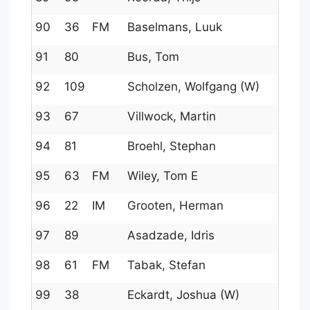
90
36
FM
Baselmans, Luuk
91
80
Bus, Tom
92
109
Scholzen, Wolfgang (W)
93
67
Villwock, Martin
94
81
Broehl, Stephan
95
63
FM
Wiley, Tom E
96
22
IM
Grooten, Herman
97
89
Asadzade, Idris
98
61
FM
Tabak, Stefan
99
38
Eckardt, Joshua (W)