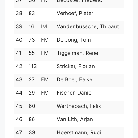
37
30
FM
Decoster, Frederic
38
83
Verhoef, Pieter
39
16
IM
Vandenbussche, Thibaut
40
73
FM
De Jong, Tom
41
55
FM
Tiggelman, Rene
42
113
Stricker, Florian
43
27
FM
De Boer, Eelke
44
29
FM
Fischer, Daniel
45
60
Werthebach, Felix
46
86
Van Lith, Arjan
47
39
Hoerstmann, Rudi