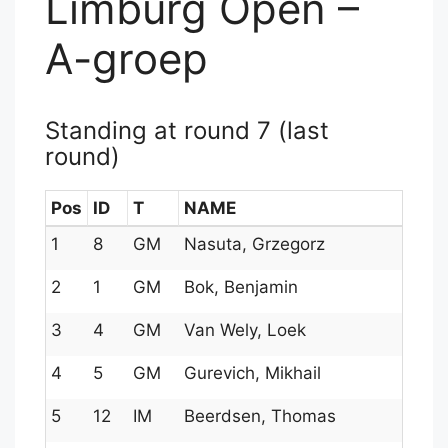
Limburg Open –
A-groep
Standing at round 7 (last
round)
Pos
ID
T
NAME
1
8
GM
Nasuta, Grzegorz
2
1
GM
Bok, Benjamin
3
4
GM
Van Wely, Loek
4
5
GM
Gurevich, Mikhail
5
12
IM
Beerdsen, Thomas