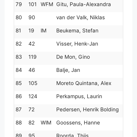
79
101
WFM
Gitu, Paula-Alexandra
80
90
van der Valk, Niklas
81
19
IM
Beukema, Stefan
82
42
Visser, Henk-Jan
83
119
De Mon, Gino
84
46
Balje, Jan
85
105
Moreto Quintana, Alex
86
124
Perkampus, Laurin
87
72
Pedersen, Henrik Bolding
88
82
WIM
Goossens, Hanne
89
95
Roorda, Thijs