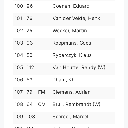
100
96
Coenen, Eduard
101
76
Van der Velde, Henk
102
75
Wecker, Martin
103
93
Koopmans, Cees
104
50
Rybarczyk, Klaus
105
112
Van Houtte, Randy (W)
106
53
Pham, Khoi
107
79
FM
Clemens, Adrian
108
64
CM
Bruil, Rembrandt (W)
109
108
Schroer, Marcel