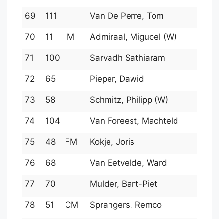
69
111
Van De Perre, Tom
70
11
IM
Admiraal, Miguoel (W)
71
100
Sarvadh Sathiaram
72
65
Pieper, Dawid
73
58
Schmitz, Philipp (W)
74
104
Van Foreest, Machteld
75
48
FM
Kokje, Joris
76
68
Van Eetvelde, Ward
77
70
Mulder, Bart-Piet
78
51
CM
Sprangers, Remco