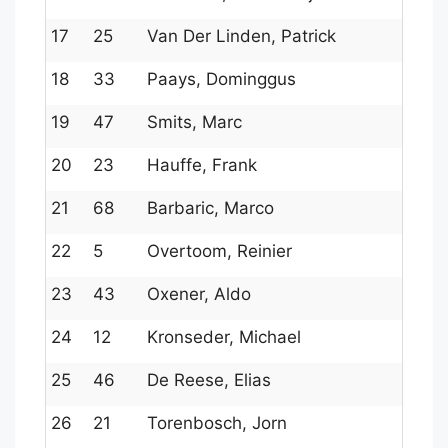
17
25
Van Der Linden, Patrick
164
18
33
Paays, Dominggus
1612
19
47
Smits, Marc
152
20
23
Hauffe, Frank
165
21
68
Barbaric, Marco
139
22
5
Overtoom, Reinier
179
23
43
Oxener, Aldo
155
24
12
Kronseder, Michael
173
25
46
De Reese, Elias
153
26
21
Torenbosch, Jorn
168