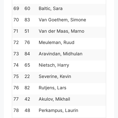
69
60
Baltic, Sara
145
70
83
Van Goethem, Simone
1165
71
51
Van der Maas, Marno
150
72
76
Meuleman, Ruud
129
73
84
Aravindan, Midhulan
1154
74
65
Nietsch, Harry
141
75
22
Severine, Kevin
168
76
82
Rutjens, Lars
1173
77
42
Akulov, Mikhail
1571
78
48
Perkampus, Laurin
1511