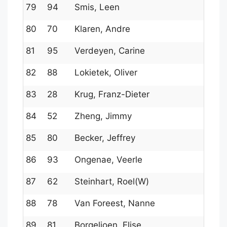
79
94
Smis, Leen
100
80
70
Klaren, Andre
136
81
95
Verdeyen, Carine
100
82
88
Lokietek, Oliver
106
83
28
Krug, Franz-Dieter
162
84
52
Zheng, Jimmy
149
85
80
Becker, Jeffrey
1221
86
93
Ongenae, Veerle
100
87
62
Steinhart, Roel(W)
145
88
78
Van Foreest, Nanne
124
89
81
Borgelioen, Elise
1187