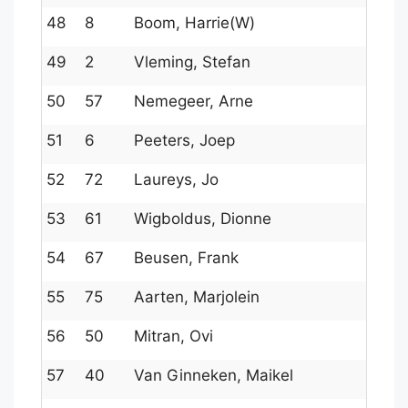
48
8
Boom, Harrie(W)
178
49
2
Vleming, Stefan
182
50
57
Nemegeer, Arne
147
51
6
Peeters, Joep
178
52
72
Laureys, Jo
134
53
61
Wigboldus, Dionne
145
54
67
Beusen, Frank
139
55
75
Aarten, Marjolein
131
56
50
Mitran, Ovi
150
57
40
Van Ginneken, Maikel
159