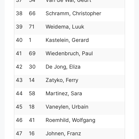
37
54
Van de Wal, Geurt
148
38
66
Schramm, Christopher
140
39
71
Weidema, Luuk
134
40
1
Kastelein, Gerard
183
41
69
Wiedenbruch, Paul
1381
42
30
De Jong, Eliza
1621
43
14
Zatyko, Ferry
1717
44
58
Martinez, Sara
146
45
18
Vaneylen, Urbain
169
46
41
Roemhild, Wolfgang
1581
47
16
Johnen, Franz
170