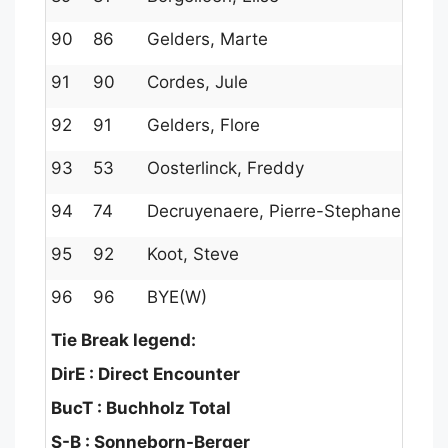
90
86
Gelders, Marte
1145
91
90
Cordes, Jule
103
92
91
Gelders, Flore
100
93
53
Oosterlinck, Freddy
149
94
74
Decruyenaere, Pierre-Stephane
132
95
92
Koot, Steve
100
96
96
BYE(W)
0
Tie Break legend:
DirE : Direct Encounter
BucT : Buchholz Total
S-B : Sonneborn-Berger