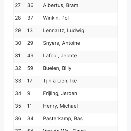
27
36
Albertus, Bram
160
28
37
Winkin, Pol
160
29
13
Lennartz, Ludwig
173
30
29
Snyers, Antoine
162
31
49
Lafour, Jephte
1510
32
59
Buelen, Billy
146
33
17
Tjin a Lien, Ike
169
34
9
Frijling, Jeroen
1781
35
11
Henry, Michael
175
36
34
Pasterkamp, Bas
1611