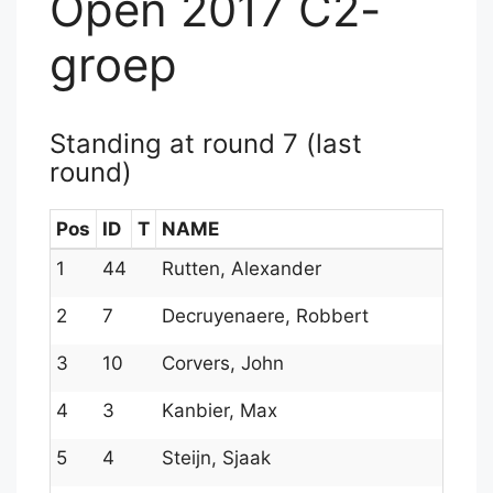
Open 2017 C2-
groep
Standing at round 7 (last
round)
Pos
ID
T
NAME
Rtg
1
44
Rutten, Alexander
155
2
7
Decruyenaere, Robbert
178
3
10
Corvers, John
1761
4
3
Kanbier, Max
180
5
4
Steijn, Sjaak
180