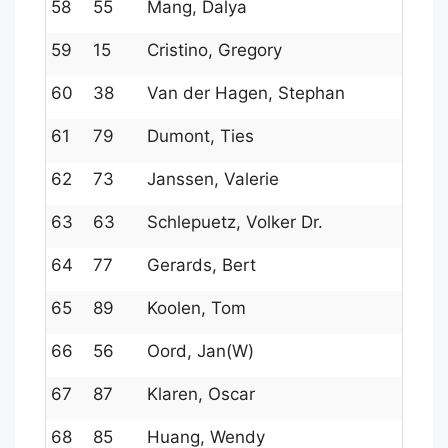
58
55
Mang, Dalya
147
59
15
Cristino, Gregory
1714
60
38
Van der Hagen, Stephan
159
61
79
Dumont, Ties
123
62
73
Janssen, Valerie
132
63
63
Schlepuetz, Volker Dr.
144
64
77
Gerards, Bert
127
65
89
Koolen, Tom
103
66
56
Oord, Jan(W)
147
67
87
Klaren, Oscar
107
68
85
Huang, Wendy
114