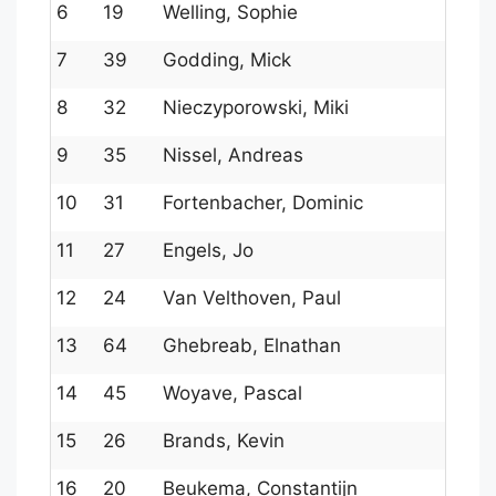
6
19
Welling, Sophie
169
7
39
Godding, Mick
159
8
32
Nieczyporowski, Miki
161
9
35
Nissel, Andreas
160
10
31
Fortenbacher, Dominic
1617
11
27
Engels, Jo
162
12
24
Van Velthoven, Paul
164
13
64
Ghebreab, Elnathan
143
14
45
Woyave, Pascal
154
15
26
Brands, Kevin
163
16
20
Beukema, Constantijn
169