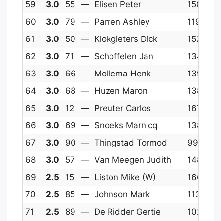
59
3.0
55
—
Elisen Peter
1500
1
60
3.0
79
—
Parren Ashley
1190
1
61
3.0
50
—
Klokgieters Dick
1522
1
62
3.0
71
—
Schoffelen Jan
1345
1
63
3.0
66
—
Mollema Henk
1397
1
64
3.0
68
—
Huzen Maron
1387
1
65
3.0
12
—
Preuter Carlos
1676
1
66
3.0
69
—
Snoeks Marnicq
1387
1
67
3.0
90
—
Thingstad Tormod
997
1
68
3.0
57
—
Van Meegen Judith
1484
1
69
2.5
15
—
Liston Mike (W)
1667
1
70
2.5
85
—
Johnson Mark
1138
1
71
2.5
89
—
De Ridder Gertie
1020
1