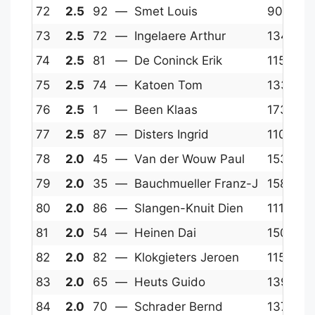
72
2.5
92
—
Smet Louis
900
1
73
2.5
72
—
Ingelaere Arthur
1342
1
74
2.5
81
—
De Coninck Erik
1154
1
75
2.5
74
—
Katoen Tom
1330
1
76
2.5
1
—
Been Klaas
1738
1
77
2.5
87
—
Disters Ingrid
1101
1
78
2.0
45
—
Van der Wouw Paul
1538
1
79
2.0
35
—
Bauchmueller Franz-J
1587
1
80
2.0
86
—
Slangen-Knuit Dien
1111
1
81
2.0
54
—
Heinen Dai
1501
1
82
2.0
82
—
Klokgieters Jeroen
1150
1
83
2.0
65
—
Heuts Guido
1397
1
84
2.0
70
—
Schrader Bernd
1372
1