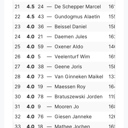
21
4.5
24
—
De Schepper Marcel
1617
1
22
4.5
43
—
Gundogmus Alaetin
1552
1
23
4.0
36
—
Beissel Daniel
1586
1
24
4.0
21
—
Daemen Jules
1629
1
25
4.0
59
—
Oxener Aldo
1465
1
26
4.0
5
—
Veelenturf Wim
1697
1
27
4.0
38
—
Geene Joris
1583
1
28
4.0
73
—
Van Ginneken Maikel
1337
1
29
4.0
19
—
Maessen Roy
1648
1
30
4.0
78
—
Bratuszewski Jorden
1198
1
31
4.0
9
—
Mooren Jo
1685
1
32
4.0
76
—
Giesen Janneke
1268
1
33
4.0
18
—
Mathee Jochen
1650
1