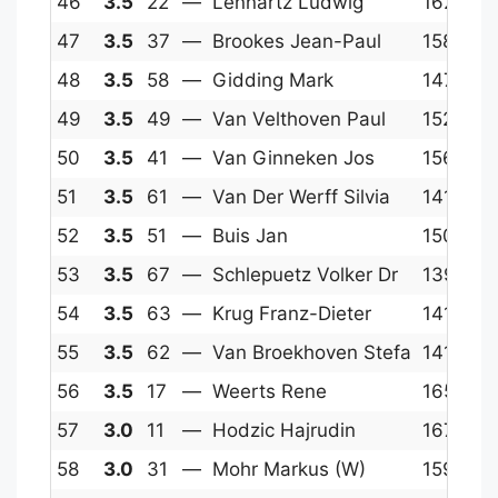
46
3.5
22
—
Lennartz Ludwig
1626
1
47
3.5
37
—
Brookes Jean-Paul
1586
1
48
3.5
58
—
Gidding Mark
1470
1
49
3.5
49
—
Van Velthoven Paul
1524
1
50
3.5
41
—
Van Ginneken Jos
1565
1
51
3.5
61
—
Van Der Werff Silvia
1416
1
52
3.5
51
—
Buis Jan
1509
1
53
3.5
67
—
Schlepuetz Volker Dr
1396
1
54
3.5
63
—
Krug Franz-Dieter
1411
1
55
3.5
62
—
Van Broekhoven Stefa
1415
1
56
3.5
17
—
Weerts Rene
1651
1
57
3.0
11
—
Hodzic Hajrudin
1678
1
58
3.0
31
—
Mohr Markus (W)
1597
1