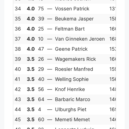
34
4.0
75
—
Vossen Patrick
1310
1
35
4.0
39
—
Beukema Jasper
1580
1
36
4.0
25
—
Feltman Bart
1607
1
37
4.0
10
—
Van Ginneken Jeroen
1682
1
38
4.0
47
—
Geene Patrick
1531
1
39
3.5
26
—
Wagemakers Rick
1606
1
40
3.5
29
—
Roesler Manfred
1599
1
41
3.5
40
—
Welling Sophie
1567
1
42
3.5
56
—
Knof Henrike
1488
1
43
3.5
64
—
Barbaric Marco
1406
1
44
3.5
4
—
Ulburghs Piet
1697
1
45
3.5
60
—
Memeti Memet
1464
1