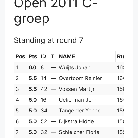
Open 2011 C-
groep
Standing at round 7
Pos
Pts
ID
T
NAME
Rtg
P
1
6.0
8
—
Wuijts Johan
1693
1
2
5.5
14
—
Overtoom Reinier
1668
1
3
5.5
42
—
Vossen Martijn
1564
1
4
5.0
16
—
Uckerman John
1657
1
5
5.0
34
—
Tangelder Yonne
1595
1
6
5.0
52
—
Dijkstra Hidde
1505
1
7
5.0
32
—
Schleicher Floris
1596
1