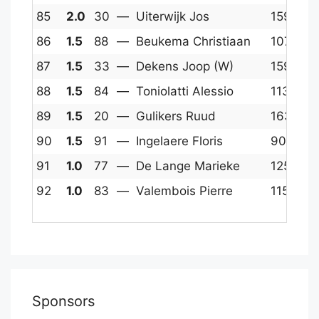
85
2.0
30
—
Uiterwijk Jos
1598
1
86
1.5
88
—
Beukema Christiaan
1071
1
87
1.5
33
—
Dekens Joop (W)
1595
1
88
1.5
84
—
Toniolatti Alessio
1139
1
89
1.5
20
—
Gulikers Ruud
1631
1
90
1.5
91
—
Ingelaere Floris
900
4
91
1.0
77
—
De Lange Marieke
1254
1
92
1.0
83
—
Valembois Pierre
1150
1
Sponsors