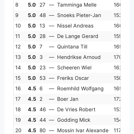
8
5.0
27
—
Tamminga Melle
1605
1
9
5.0
48
—
Snoeks Pieter-Jan
1530
1
10
5.0
13
—
Nissel Andreas
1668
1
11
5.0
28
—
De Lange Gerard
1599
1
12
5.0
7
—
Quintana Till
1695
1
13
5.0
3
—
Hendrikse Arnoud
1707
1
14
5.0
23
—
Scheeren Wiel
1625
1
15
5.0
53
—
Freriks Oscar
1505
1
16
4.5
6
—
Roemhild Wolfgang
1696
1
17
4.5
2
—
Boer Jan
1729
1
18
4.5
46
—
De Vries Robert
1536
1
19
4.5
44
—
Godding Mick
1544
1
20
4.5
80
—
Mossin Ivar Alexande
1175
1