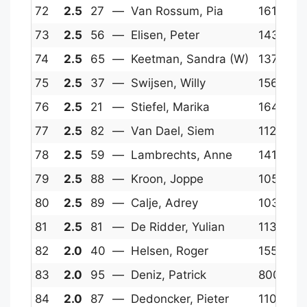
72
2.5
27
—
Van Rossum, Pia
1616
1
73
2.5
56
—
Elisen, Peter
1431
12
74
2.5
65
—
Keetman, Sandra (W)
1372
14
75
2.5
37
—
Swijsen, Willy
1567
12
76
2.5
21
—
Stiefel, Marika
1645
12
77
2.5
82
—
Van Dael, Siem
1127
12
78
2.5
59
—
Lambrechts, Anne
1410
12
79
2.5
88
—
Kroon, Joppe
1053
12
80
2.5
89
—
Calje, Adrey
1032
13
81
2.5
81
—
De Ridder, Yulian
1137
11
82
2.0
40
—
Helsen, Roger
1556
12
83
2.0
95
—
Deniz, Patrick
800
12
84
2.0
87
—
Dedoncker, Pieter
1106
11