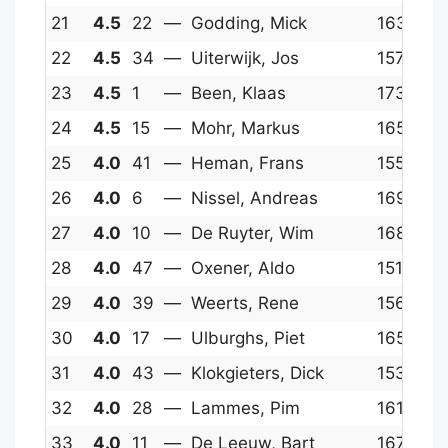
21
4.5
22
—
Godding, Mick
1636
16
22
4.5
34
—
Uiterwijk, Jos
1577
15
23
4.5
1
—
Been, Klaas
1738
1
24
4.5
15
—
Mohr, Markus
1655
16
25
4.0
41
—
Heman, Frans
1550
15
26
4.0
6
—
Nissel, Andreas
1698
16
27
4.0
10
—
De Ruyter, Wim
1681
15
28
4.0
47
—
Oxener, Aldo
1513
15
29
4.0
39
—
Weerts, Rene
1560
15
30
4.0
17
—
Ulburghs, Piet
1650
15
31
4.0
43
—
Klokgieters, Dick
1534
15
32
4.0
28
—
Lammes, Pim
1613
15
33
4.0
11
—
De Leeuw, Bart
1678
15