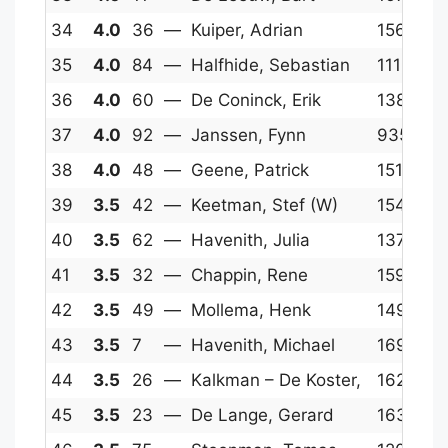
34
4.0
36
—
Kuiper, Adrian
1569
14
35
4.0
84
—
Halfhide, Sebastian
1119
15
36
4.0
60
—
De Coninck, Erik
1389
15
37
4.0
92
—
Janssen, Fynn
935
14
38
4.0
48
—
Geene, Patrick
1511
1
39
3.5
42
—
Keetman, Stef (W)
1549
17
40
3.5
62
—
Havenith, Julia
1377
15
41
3.5
32
—
Chappin, Rene
1592
14
42
3.5
49
—
Mollema, Henk
1493
14
43
3.5
7
—
Havenith, Michael
1691
14
44
3.5
26
—
Kalkman – De Koster,
1623
1
45
3.5
23
—
De Lange, Gerard
1630
14