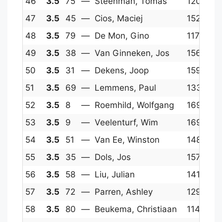
46
3.5
75
—
Steenman, Tomas
1208
13
47
3.5
45
—
Cios, Maciej
1528
14
48
3.5
79
—
De Mon, Gino
1172
13
49
3.5
38
—
Van Ginneken, Jos
1566
14
50
3.5
31
—
Dekens, Joop
1594
1
51
3.5
69
—
Lemmens, Paul
1333
1
52
3.5
8
—
Roemhild, Wolfgang
1691
14
53
3.5
9
—
Veelenturf, Wim
1690
1
54
3.5
51
—
Van Ee, Winston
1484
14
55
3.5
35
—
Dols, Jos
1571
12
56
3.5
58
—
Liu, Julian
1414
14
57
3.5
72
—
Parren, Ashley
1290
13
58
3.5
80
—
Beukema, Christiaan
1146
13