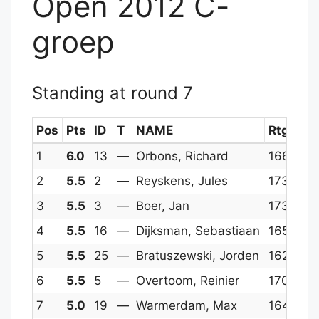
Open 2012 C-
groep
Standing at round 7
Pos
Pts
ID
T
NAME
Rtg
PR
1
6.0
13
—
Orbons, Richard
1668
18
2
5.5
2
—
Reyskens, Jules
1737
18
3
5.5
3
—
Boer, Jan
1730
17
4
5.5
16
—
Dijksman, Sebastiaan
1654
18
5
5.5
25
—
Bratuszewski, Jorden
1623
18
6
5.5
5
—
Overtoom, Reinier
1705
17
7
5.0
19
—
Warmerdam, Max
1648
17