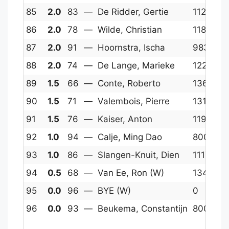
85
2.0
83
—
De Ridder, Gertie
1121
11
86
2.0
78
—
Wilde, Christian
1185
10
87
2.0
91
—
Hoornstra, Ischa
983
10
88
2.0
74
—
De Lange, Marieke
1223
9
89
1.5
66
—
Conte, Roberto
1368
10
90
1.5
71
—
Valembois, Pierre
1316
11
91
1.5
76
—
Kaiser, Anton
1192
11
92
1.0
94
—
Calje, Ming Dao
800
4
93
1.0
86
—
Slangen-Knuit, Dien
1117
10
94
0.5
68
—
Van Ee, Ron (W)
1347
5
95
0.0
96
—
BYE (W)
0
-8
96
0.0
93
—
Beukema, Constantijn
800
4