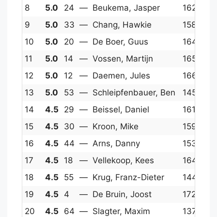
8
5.0
24
—
Beukema, Jasper
1625
16
9
5.0
33
—
Chang, Hawkie
1581
15
10
5.0
20
—
De Boer, Guus
1647
17
11
5.0
14
—
Vossen, Martijn
1656
1
12
5.0
12
—
Daemen, Jules
1668
16
13
5.0
53
—
Schleipfenbauer, Ben
1456
17
14
4.5
29
—
Beissel, Daniel
1611
16
15
4.5
30
—
Kroon, Mike
1598
17
16
4.5
44
—
Arns, Danny
1530
15
17
4.5
18
—
Vellekoop, Kees
1648
16
18
4.5
55
—
Krug, Franz-Dieter
1440
16
19
4.5
4
—
De Bruin, Joost
1729
16
20
4.5
64
—
Slagter, Maxim
1374
16