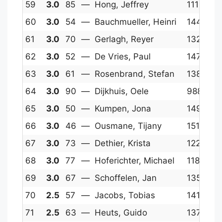
59
3.0
85
—
Hong, Jeffrey
1119
14
60
3.0
54
—
Bauchmueller, Heinri
1447
13
61
3.0
70
—
Gerlagh, Reyer
1327
1
62
3.0
52
—
De Vries, Paul
1476
12
63
3.0
61
—
Rosenbrand, Stefan
1381
13
64
3.0
90
—
Dijkhuis, Oele
988
1
65
3.0
50
—
Kumpen, Jona
1490
12
66
3.0
46
—
Ousmane, Tijany
1519
13
67
3.0
73
—
Dethier, Krista
1228
13
68
3.0
77
—
Hoferichter, Michael
1188
13
69
3.0
67
—
Schoffelen, Jan
1359
12
70
2.5
57
—
Jacobs, Tobias
1416
1
71
2.5
63
—
Heuts, Guido
1374
12