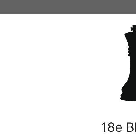
Ga
naar
de
inhoud
18e B