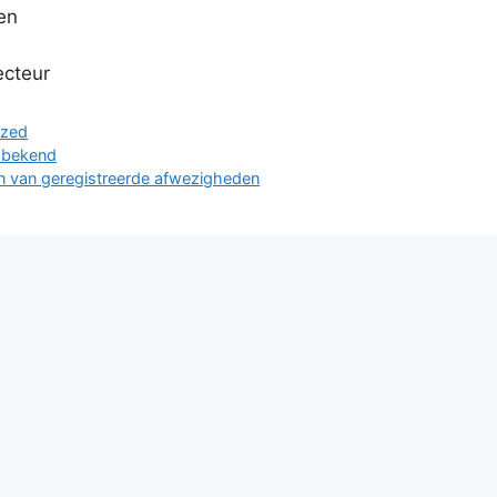
en
ecteur
n
ized
 bekend
n van geregistreerde afwezigheden