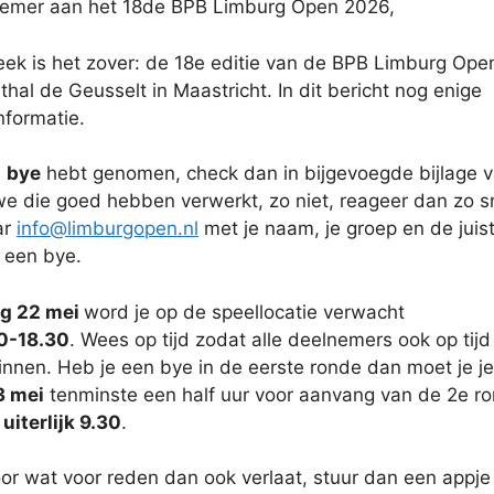
nemer aan het 18de BPB Limburg Open 2026,
ek is het zover: de 18e editie van de BPB Limburg Ope
rthal de Geusselt in Maastricht. In dit bericht nog enige
nformatie.
n
bye
hebt genomen, check dan in bijgevoegde bijlage 
 we die goed hebben verwerkt, zo niet, reageer dan zo s
ar
info@limburgopen.nl
met je naam, je groep en de juis
 een bye.
ag 22 mei
word je op de speellocatie verwacht
0-18.30
. Wees op tijd zodat alle deelnemers ook op tijd
nnen. Heb je een bye in de eerste ronde dan moet je je
3 mei
tenminste een half uur voor aanvang van de 2e r
:
uiterlijk 9.30
.
oor wat voor reden dan ook verlaat, stuur dan een appje