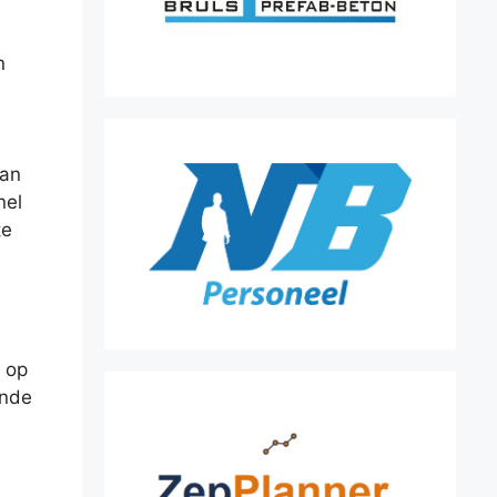
n
van
nel
te
 op
onde