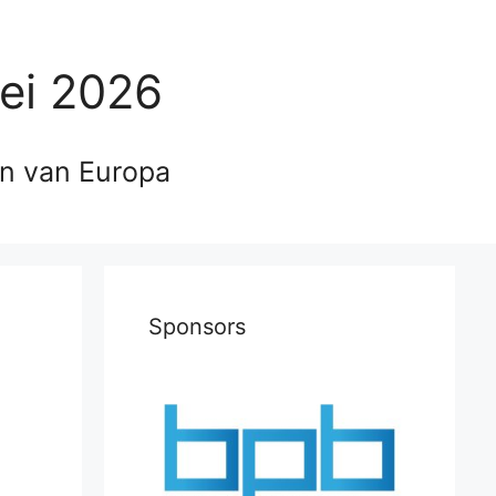
ei 2026
en van Europa
Sponsors