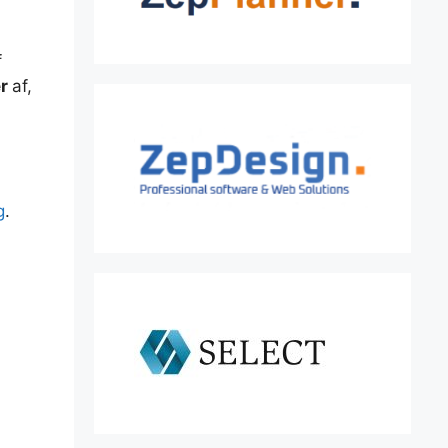
f
er
af,
g
.