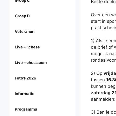
Groep C
Beste deel
Over een we
Groep D
start in spo
praktische i
Veteranen
1) Als je ee
Live – lichess
de brief of
mogelijk na
rondes voor
Live – chess.com
2) Op
vrijd
Foto’s 2026
tussen
16.3
kunnen begi
zaterdag 2
Informatie
aanmelden
Programma
3) Ben je d