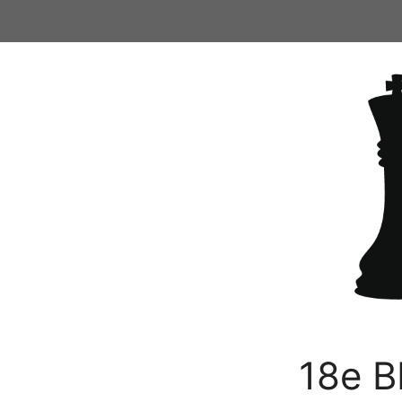
Ga
naar
de
inhoud
18e B