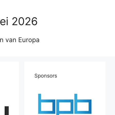
ei 2026
en van Europa
Sponsors