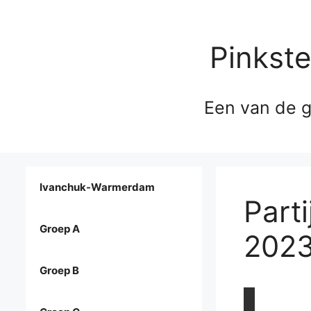
Pinkst
Een van de g
Ivanchuk-Warmerdam
Part
Groep A
202
Groep B