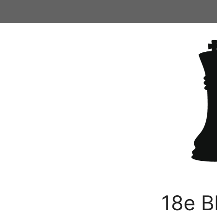
Ga
naar
de
inhoud
18e B