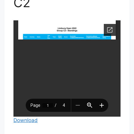
C2
Download