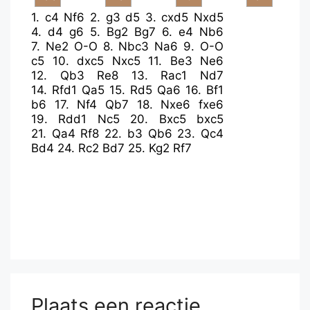
1.
c4
Nf6
2.
g3
d5
3.
cxd5
Nxd5
4.
d4
g6
5.
Bg2
Bg7
6.
e4
Nb6
7.
Ne2
O-O
8.
Nbc3
Na6
9.
O-O
c5
10.
dxc5
Nxc5
11.
Be3
Ne6
12.
Qb3
Re8
13.
Rac1
Nd7
14.
Rfd1
Qa5
15.
Rd5
Qa6
16.
Bf1
b6
17.
Nf4
Qb7
18.
Nxe6
fxe6
19.
Rdd1
Nc5
20.
Bxc5
bxc5
21.
Qa4
Rf8
22.
b3
Qb6
23.
Qc4
Bd4
24.
Rc2
Bd7
25.
Kg2
Rf7
Plaats een reactie