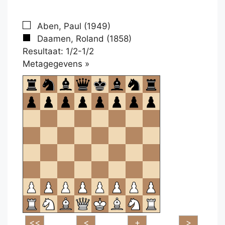
Aben, Paul (1949)
Daamen, Roland (1858)
Resultaat: 1/2-1/2
Klikken
Metagegevens »
om
te
openen.