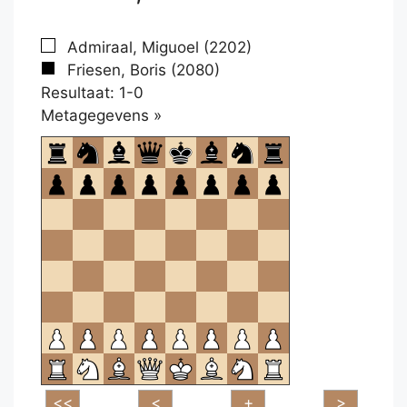
Admiraal, Miguoel (2202)
Friesen, Boris (2080)
Resultaat: 1-0
Klikken
Metagegevens »
om
te
openen.