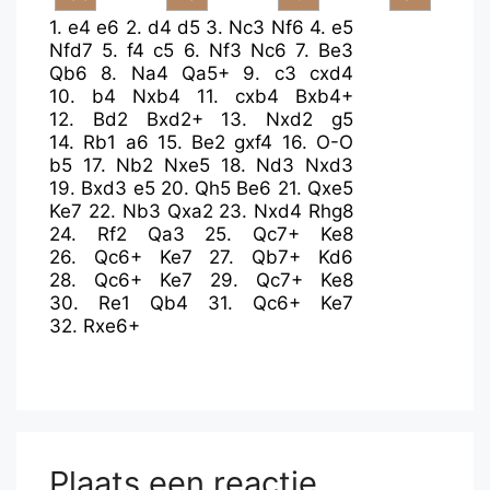
1.
e4
e6
2.
d4
d5
3.
Nc3
Nf6
4.
e5
Nfd7
5.
f4
c5
6.
Nf3
Nc6
7.
Be3
Qb6
8.
Na4
Qa5+
9.
c3
cxd4
10.
b4
Nxb4
11.
cxb4
Bxb4+
12.
Bd2
Bxd2+
13.
Nxd2
g5
14.
Rb1
a6
15.
Be2
gxf4
16.
O-O
b5
17.
Nb2
Nxe5
18.
Nd3
Nxd3
19.
Bxd3
e5
20.
Qh5
Be6
21.
Qxe5
Ke7
22.
Nb3
Qxa2
23.
Nxd4
Rhg8
24.
Rf2
Qa3
25.
Qc7+
Ke8
26.
Qc6+
Ke7
27.
Qb7+
Kd6
28.
Qc6+
Ke7
29.
Qc7+
Ke8
30.
Re1
Qb4
31.
Qc6+
Ke7
32.
Rxe6+
Plaats een reactie