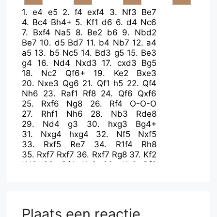
1.
e4
e5
2.
f4
exf4
3.
Nf3
Be7
4.
Bc4
Bh4+
5.
Kf1
d6
6.
d4
Nc6
7.
Bxf4
Na5
8.
Be2
b6
9.
Nbd2
Be7
10.
d5
Bd7
11.
b4
Nb7
12.
a4
a5
13.
b5
Nc5
14.
Bd3
g5
15.
Be3
g4
16.
Nd4
Nxd3
17.
cxd3
Bg5
18.
Nc2
Qf6+
19.
Ke2
Bxe3
20.
Nxe3
Qg6
21.
Qf1
h5
22.
Qf4
Nh6
23.
Raf1
Rf8
24.
Qf6
Qxf6
25.
Rxf6
Ng8
26.
Rf4
O-O-O
27.
Rhf1
Nh6
28.
Nb3
Rde8
29.
Nd4
g3
30.
hxg3
Bg4+
31.
Nxg4
hxg4
32.
Nf5
Nxf5
33.
Rxf5
Re7
34.
R1f4
Rh8
35.
Rxf7
Rxf7
36.
Rxf7
Rg8
37.
Kf2
Kd8
38.
Rf4
Ke8
39.
Ke3
Rf8
Tijdsoverschrijding
Plaats een reactie