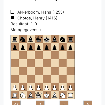
Akkerboom, Hans (1255)
Chotoe, Henry (1416)
Resultaat: 1-0
Klikken
Metagegevens »
om
te
openen.