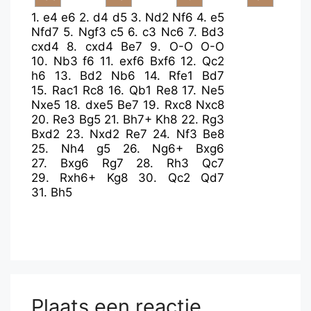
1.
e4
e6
2.
d4
d5
3.
Nd2
Nf6
4.
e5
Nfd7
5.
Ngf3
c5
6.
c3
Nc6
7.
Bd3
cxd4
8.
cxd4
Be7
9.
O-O
O-O
10.
Nb3
f6
11.
exf6
Bxf6
12.
Qc2
h6
13.
Bd2
Nb6
14.
Rfe1
Bd7
15.
Rac1
Rc8
16.
Qb1
Re8
17.
Ne5
Nxe5
18.
dxe5
Be7
19.
Rxc8
Nxc8
20.
Re3
Bg5
21.
Bh7+
Kh8
22.
Rg3
Bxd2
23.
Nxd2
Re7
24.
Nf3
Be8
25.
Nh4
g5
26.
Ng6+
Bxg6
27.
Bxg6
Rg7
28.
Rh3
Qc7
29.
Rxh6+
Kg8
30.
Qc2
Qd7
31.
Bh5
Plaats een reactie