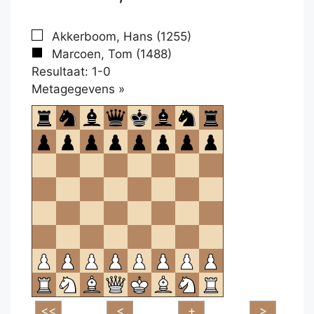
Akkerboom, Hans (1255)
Marcoen, Tom (1488)
Resultaat: 1-0
Klikken
Metagegevens »
om
te
openen.