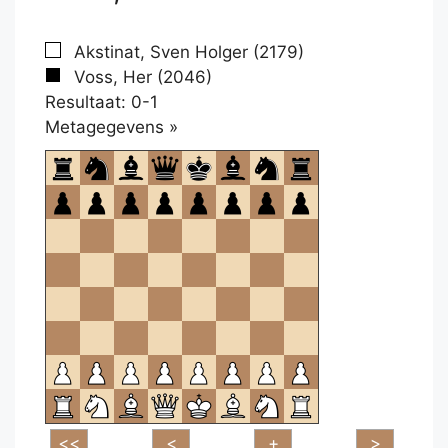
Akstinat, Sven Holger (2179)
Voss, Her (2046)
Resultaat: 0-1
Klikken
Metagegevens »
om
te
openen.