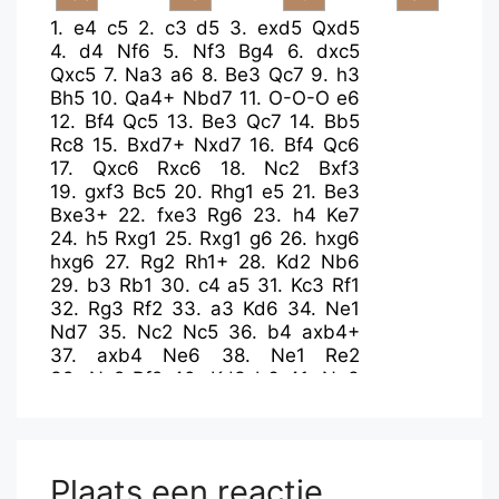
1.
e4
c5
2.
c3
d5
3.
exd5
Qxd5
4.
d4
Nf6
5.
Nf3
Bg4
6.
dxc5
Qxc5
7.
Na3
a6
8.
Be3
Qc7
9.
h3
Bh5
10.
Qa4+
Nbd7
11.
O-O-O
e6
12.
Bf4
Qc5
13.
Be3
Qc7
14.
Bb5
Rc8
15.
Bxd7+
Nxd7
16.
Bf4
Qc6
17.
Qxc6
Rxc6
18.
Nc2
Bxf3
19.
gxf3
Bc5
20.
Rhg1
e5
21.
Be3
Bxe3+
22.
fxe3
Rg6
23.
h4
Ke7
24.
h5
Rxg1
25.
Rxg1
g6
26.
hxg6
hxg6
27.
Rg2
Rh1+
28.
Kd2
Nb6
29.
b3
Rb1
30.
c4
a5
31.
Kc3
Rf1
32.
Rg3
Rf2
33.
a3
Kd6
34.
Ne1
Nd7
35.
Nc2
Nc5
36.
b4
axb4+
37.
axb4
Ne6
38.
Ne1
Re2
39.
Nc2
Rf2
40.
Kd3
b6
41.
Na3
Nc7
42.
Nc2
Ne6
43.
Na3
Nc7
44.
c5+
bxc5
45.
Nc4+
Ke6
46.
bxc5
Nd5
47.
e4
Nf4+
Plaats een reactie