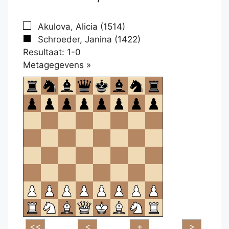
Akulova, Alicia (1514)
Schroeder, Janina (1422)
Resultaat: 1-0
Klikken
Metagegevens »
om
te
openen.