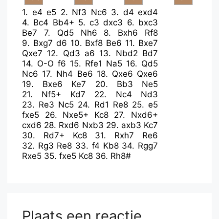
1.
e4
e5
2.
Nf3
Nc6
3.
d4
exd4
4.
Bc4
Bb4+
5.
c3
dxc3
6.
bxc3
Be7
7.
Qd5
Nh6
8.
Bxh6
Rf8
9.
Bxg7
d6
10.
Bxf8
Be6
11.
Bxe7
Qxe7
12.
Qd3
a6
13.
Nbd2
Bd7
14.
O-O
f6
15.
Rfe1
Na5
16.
Qd5
Nc6
17.
Nh4
Be6
18.
Qxe6
Qxe6
19.
Bxe6
Ke7
20.
Bb3
Ne5
21.
Nf5+
Kd7
22.
Nc4
Nd3
23.
Re3
Nc5
24.
Rd1
Re8
25.
e5
fxe5
26.
Nxe5+
Kc8
27.
Nxd6+
cxd6
28.
Rxd6
Nxb3
29.
axb3
Kc7
30.
Rd7+
Kc8
31.
Rxh7
Re6
32.
Rg3
Re8
33.
f4
Kb8
34.
Rgg7
Rxe5
35.
fxe5
Kc8
36.
Rh8#
Plaats een reactie