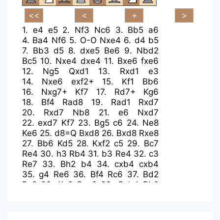
1.
e4
e5
2.
Nf3
Nc6
3.
Bb5
a6
4.
Ba4
Nf6
5.
O-O
Nxe4
6.
d4
b5
7.
Bb3
d5
8.
dxe5
Be6
9.
Nbd2
Bc5
10.
Nxe4
dxe4
11.
Bxe6
fxe6
12.
Ng5
Qxd1
13.
Rxd1
e3
14.
Nxe6
exf2+
15.
Kf1
Bb6
16.
Nxg7+
Kf7
17.
Rd7+
Kg6
18.
Bf4
Rad8
19.
Rad1
Rxd7
20.
Rxd7
Nb8
21.
e6
Nxd7
22.
exd7
Kf7
23.
Bg5
c6
24.
Ne8
Ke6
25.
d8=Q
Bxd8
26.
Bxd8
Rxe8
27.
Bb6
Kd5
28.
Kxf2
c5
29.
Bc7
Re4
30.
h3
Rb4
31.
b3
Re4
32.
c3
Re7
33.
Bh2
b4
34.
cxb4
cxb4
35.
g4
Re6
36.
Bf4
Rc6
37.
Bd2
Rc2
38.
Ke3
Rxa2
39.
Bxb4
Rb2
40.
Kd3
Rxb3+
41.
Bc3
Rxc3+
42.
Kxc3
Ke4