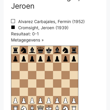
Jeroen
Alvarez Carbajales, Fermin (1952)
Cromsight, Jeroen (1939)
Resultaat: 0-1
Klikken
Metagegevens »
om
te
openen.