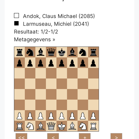
Andok, Claus Michael (2085)
Larmuseau, Michiel (2041)
Resultaat: 1/2-1/2
Klikken
Metagegevens »
om
te
openen.