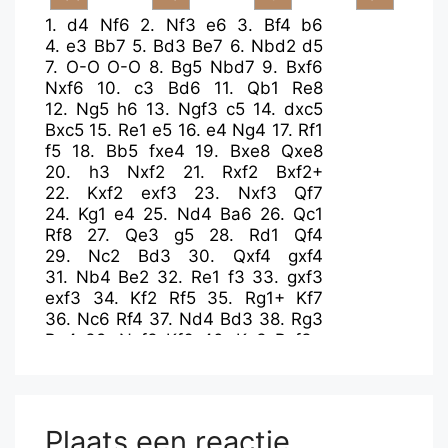
1.
d4
Nf6
2.
Nf3
e6
3.
Bf4
b6
4.
e3
Bb7
5.
Bd3
Be7
6.
Nbd2
d5
7.
O-O
O-O
8.
Bg5
Nbd7
9.
Bxf6
Nxf6
10.
c3
Bd6
11.
Qb1
Re8
12.
Ng5
h6
13.
Ngf3
c5
14.
dxc5
Bxc5
15.
Re1
e5
16.
e4
Ng4
17.
Rf1
f5
18.
Bb5
fxe4
19.
Bxe8
Qxe8
20.
h3
Nxf2
21.
Rxf2
Bxf2+
22.
Kxf2
exf3
23.
Nxf3
Qf7
24.
Kg1
e4
25.
Nd4
Ba6
26.
Qc1
Rf8
27.
Qe3
g5
28.
Rd1
Qf4
29.
Nc2
Bd3
30.
Qxf4
gxf4
31.
Nb4
Be2
32.
Re1
f3
33.
gxf3
exf3
34.
Kf2
Rf5
35.
Rg1+
Kf7
36.
Nc6
Rf4
37.
Nd4
Bd3
38.
Rg3
Be4
39.
Nxf3
Kf6
40.
Ke3
Rxf3+
41.
Rxf3+
Bxf3
42.
Kxf3
Kf5
43.
Kg3
Ke4
44.
Kg4
Kd3
45.
Kh5
Kc2
46.
Kxh6
Kxb2
47.
h4
Kxc3
48.
h5
d4
49.
Kg6
d3
50.
h6
d2
Plaats een reactie
51.
h7
d1=Q
52.
h8=Q+
Qd4