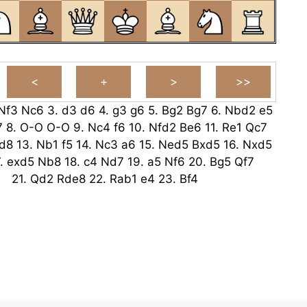
Nf3
Nc6
3.
d3
d6
4.
g3
g6
5.
Bg2
Bg7
6.
Nbd2
e5
7
8.
O-O
O-O
9.
Nc4
f6
10.
Nfd2
Be6
11.
Re1
Qc7
d8
13.
Nb1
f5
14.
Nc3
a6
15.
Ned5
Bxd5
16.
Nxd5
7.
exd5
Nb8
18.
c4
Nd7
19.
a5
Nf6
20.
Bg5
Qf7
21.
Qd2
Rde8
22.
Rab1
e4
23.
Bf4