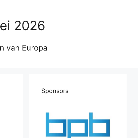
ei 2026
en van Europa
Sponsors