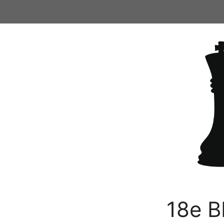
Ga
naar
de
inhoud
18e B