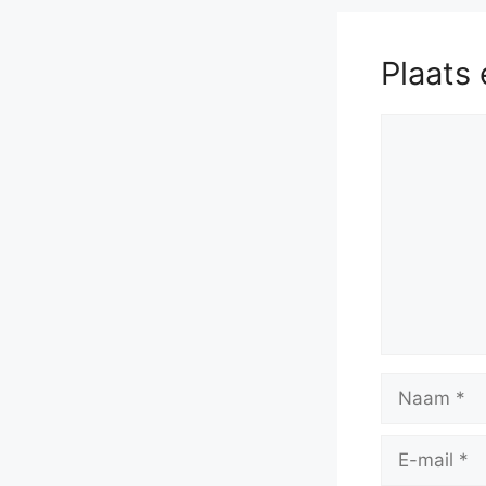
Plaats 
Reactie
Naam
E-
mail