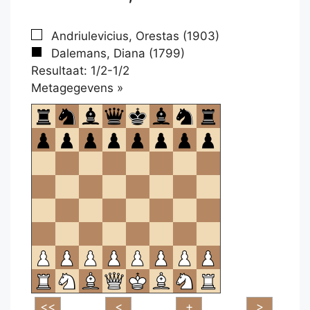
Andriulevicius, Orestas (1903)
Dalemans, Diana (1799)
Resultaat: 1/2-1/2
Klikken
Metagegevens »
om
te
openen.