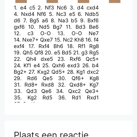
1.
e4
c5
2.
Nf3
Nc6
3.
d4
cxd4
4.
Nxd4
Nf6
5.
Nc3
e5
6.
Ndb5
d6
7.
Bg5
a6
8.
Na3
b5
9.
Bxf6
gxf6
10.
Nd5
Bg7
11.
Bd3
Be6
12.
c3
O-O
13.
O-O
Ne7
14.
Nxe7+
Qxe7
15.
Nc2
Kh8
16.
f4
exf4
17.
Rxf4
Bh6
18.
Rf1
Rg8
19.
Qh5
Qf8
20.
e5
Bd5
21.
g3
Rg5
22.
Qh4
dxe5
23.
Rxf6
Qc5+
24.
Kf1
e4
25.
Qxh6
exd3
26.
b4
Bg2+
27.
Kxg2
Qd5+
28.
Kg1
dxc2
29.
Rd6
Qe5
30.
Qf6+
Kg8
31.
Rd8+
Rxd8
32.
Qxd8+
Kg7
33.
Qd3
Qe6
34.
Qxc2
Qe3+
35.
Kg2
Rd5
36.
Rd1
Rxd1
37.
Qxd1
Plaats een reactie