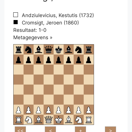
Andziulevicius, Kestutis (1732)
Cromsigt, Jeroen (1860)
Resultaat: 1-0
Klikken
Metagegevens »
om
te
openen.