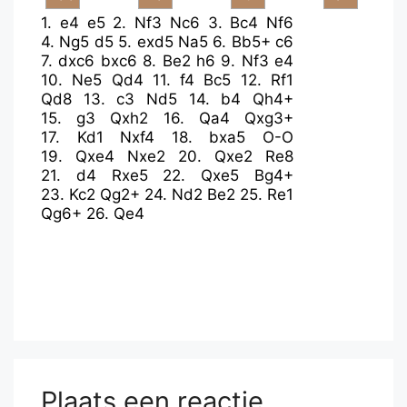
1.
e4
e5
2.
Nf3
Nc6
3.
Bc4
Nf6
4.
Ng5
d5
5.
exd5
Na5
6.
Bb5+
c6
7.
dxc6
bxc6
8.
Be2
h6
9.
Nf3
e4
10.
Ne5
Qd4
11.
f4
Bc5
12.
Rf1
Qd8
13.
c3
Nd5
14.
b4
Qh4+
15.
g3
Qxh2
16.
Qa4
Qxg3+
17.
Kd1
Nxf4
18.
bxa5
O-O
19.
Qxe4
Nxe2
20.
Qxe2
Re8
21.
d4
Rxe5
22.
Qxe5
Bg4+
23.
Kc2
Qg2+
24.
Nd2
Be2
25.
Re1
Qg6+
26.
Qe4
Plaats een reactie