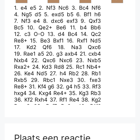
1.
e4
e5
2.
Nf3
Nc6
3.
Bc4
Nf6
4.
Ng5
d5
5.
exd5
b5
6.
Bf1
h6
7.
Nf3
e4
8.
dxc6
exf3
9.
Qxf3
Bc5
10.
Qe2+
Be6
11.
b4
Bb6
12.
c3
O-O
13.
d4
Bc4
14.
Qc2
Re8+
15.
Be3
Bxf1
16.
Rxf1
Nd5
17.
Kd2
Qf6
18.
Na3
Qxc6
19.
Rae1
a5
20.
g3
axb4
21.
cxb4
Nxb4
22.
Qxc6
Nxc6
23.
Nxb5
Rxa2+
24.
Kd3
Rd8
25.
Rc1
Nb4+
26.
Ke4
Nd5
27.
h4
Rb2
28.
Rb1
Rxb5
29.
Rbc1
Nxe3
30.
fxe3
Re8+
31.
Kf4
g6
32.
g4
h5
33.
Rf3
hxg4
34.
Kxg4
Re4+
35.
Kg3
Rb3
36.
Kf2
Rxh4
37.
Rf1
Re4
38.
Kg2
Rexe3
39.
Rxf7
Re2+
40.
R1f2
Rxf2+
41.
Rxf2
Bxd4
42.
Rf4
Rb2+
43.
Kh3
Be5
44.
Rc4
Bd6
45.
Kg4
Rb4
46.
Rxb4
Bxb4
Plaats een reactie