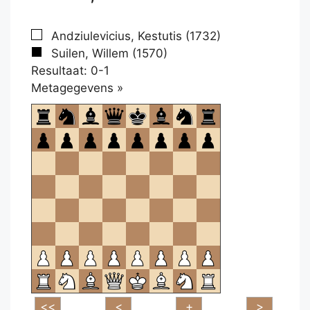
Andziulevicius, Kestutis (1732)
Suilen, Willem (1570)
Resultaat: 0-1
Klikken
Metagegevens »
om
te
openen.