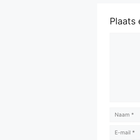
Plaats 
Reactie
Naam
E-
mail