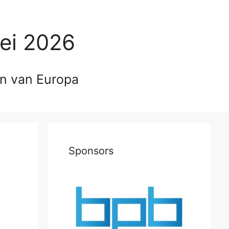
ei 2026
en van Europa
Sponsors