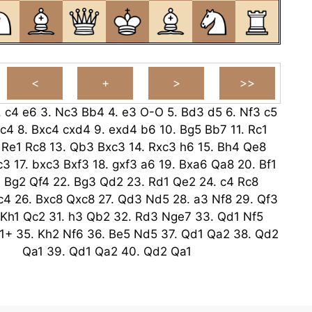
.
c4
e6
3.
Nc3
Bb4
4.
e3
O-O
5.
Bd3
d5
6.
Nf3
c5
c4
8.
Bxc4
cxd4
9.
exd4
b6
10.
Bg5
Bb7
11.
Rc1
.
Re1
Rc8
13.
Qb3
Bxc3
14.
Rxc3
h6
15.
Bh4
Qe8
c3
17.
bxc3
Bxf3
18.
gxf3
a6
19.
Bxa6
Qa8
20.
Bf1
.
Bg2
Qf4
22.
Bg3
Qd2
23.
Rd1
Qe2
24.
c4
Rc8
c4
26.
Bxc8
Qxc8
27.
Qd3
Nd5
28.
a3
Nf8
29.
Qf3
Kh1
Qc2
31.
h3
Qb2
32.
Rd3
Nge7
33.
Qd1
Nf5
1+
35.
Kh2
Nf6
36.
Be5
Nd5
37.
Qd1
Qa2
38.
Qd2
Qa1
39.
Qd1
Qa2
40.
Qd2
Qa1