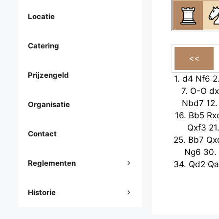
Locatie
Catering
Prijzengeld
1.
d4
Nf6
2
7.
O-O
dx
Nbd7
12
Organisatie
16.
Bb5
Rx
Qxf3
21
Contact
25.
Bb7
Qx
Ng6
30.
Reglementen
34.
Qd2
Qa
Historie