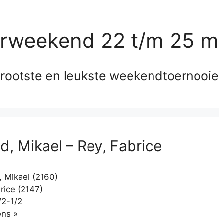
erweekend 22 t/m 25 m
rootste en leukste weekendtoernooi
d, Mikael – Rey, Fabrice
, Mikael (2160)
rice (2147)
/2-1/2
Klikken
ns »