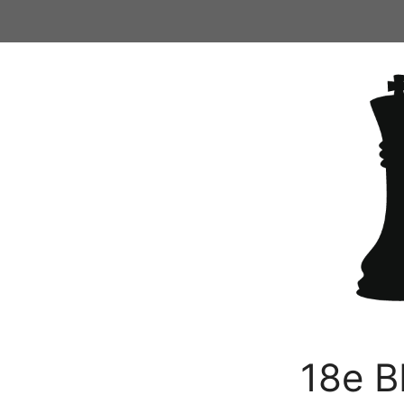
Ga
naar
de
inhoud
18e B