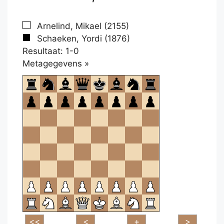
Arnelind, Mikael (2155)
Schaeken, Yordi (1876)
Resultaat: 1-0
Klikken
Metagegevens »
om
te
openen.