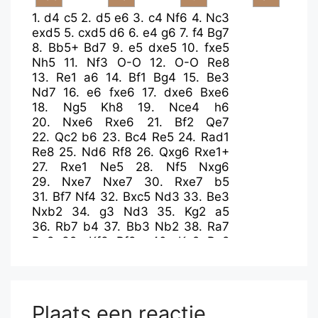
1.
d4
c5
2.
d5
e6
3.
c4
Nf6
4.
Nc3
exd5
5.
cxd5
d6
6.
e4
g6
7.
f4
Bg7
8.
Bb5+
Bd7
9.
e5
dxe5
10.
fxe5
Nh5
11.
Nf3
O-O
12.
O-O
Re8
13.
Re1
a6
14.
Bf1
Bg4
15.
Be3
Nd7
16.
e6
fxe6
17.
dxe6
Bxe6
18.
Ng5
Kh8
19.
Nce4
h6
20.
Nxe6
Rxe6
21.
Bf2
Qe7
22.
Qc2
b6
23.
Bc4
Re5
24.
Rad1
Re8
25.
Nd6
Rf8
26.
Qxg6
Rxe1+
27.
Rxe1
Ne5
28.
Nf5
Nxg6
29.
Nxe7
Nxe7
30.
Rxe7
b5
31.
Bf7
Nf4
32.
Bxc5
Nd3
33.
Be3
Nxb2
34.
g3
Nd3
35.
Kg2
a5
36.
Rb7
b4
37.
Bb3
Nb2
38.
Ra7
Re8
39.
Kf3
Rf8+
40.
Kg2
Re8
41.
Bb6
Re2+
42.
Kh3
Nd3
43.
Bc4
Nf2+
44.
Kg2
Nd3+
45.
Kf1
Re1+
46.
Kg2
Re2+
47.
Kf3
Rd2
48.
Ke3
Nb2
49.
Ra8+
Bf8
Plaats een reactie
50.
Kxd2
Nxc4+
51.
Kd3
Nxb6