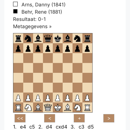
Arns, Danny (1841)
Behr, Rene (1881)
Resultaat: 0-1
Klikken
Metagegevens »
om
te
openen.
1.
e4
c5
2.
d4
cxd4
3.
c3
d5