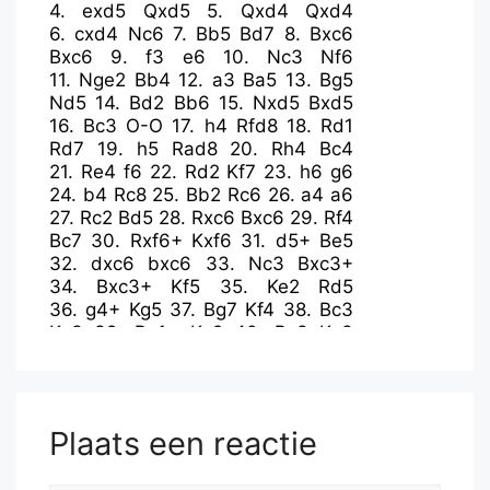
4.
exd5
Qxd5
5.
Qxd4
Qxd4
6.
cxd4
Nc6
7.
Bb5
Bd7
8.
Bxc6
Bxc6
9.
f3
e6
10.
Nc3
Nf6
11.
Nge2
Bb4
12.
a3
Ba5
13.
Bg5
Nd5
14.
Bd2
Bb6
15.
Nxd5
Bxd5
16.
Bc3
O-O
17.
h4
Rfd8
18.
Rd1
Rd7
19.
h5
Rad8
20.
Rh4
Bc4
21.
Re4
f6
22.
Rd2
Kf7
23.
h6
g6
24.
b4
Rc8
25.
Bb2
Rc6
26.
a4
a6
27.
Rc2
Bd5
28.
Rxc6
Bxc6
29.
Rf4
Bc7
30.
Rxf6+
Kxf6
31.
d5+
Be5
32.
dxc6
bxc6
33.
Nc3
Bxc3+
34.
Bxc3+
Kf5
35.
Ke2
Rd5
36.
g4+
Kg5
37.
Bg7
Kf4
38.
Bc3
Kg3
39.
Be1+
Kg2
40.
Bc3
Kg3
41.
Be1+
Kf4
42.
Bf2
Re5+
Plaats een reactie