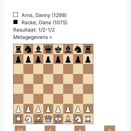
Arns, Danny (1298)
Racke, Dana (1075)
Resultaat: 1/2-1/2
Klikken
Metagegevens »
om
te
openen.