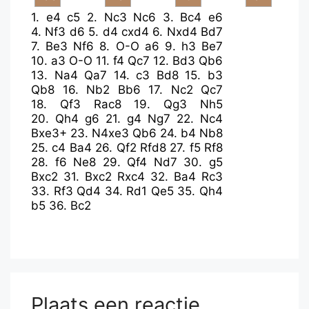
1.
e4
c5
2.
Nc3
Nc6
3.
Bc4
e6
4.
Nf3
d6
5.
d4
cxd4
6.
Nxd4
Bd7
7.
Be3
Nf6
8.
O-O
a6
9.
h3
Be7
10.
a3
O-O
11.
f4
Qc7
12.
Bd3
Qb6
13.
Na4
Qa7
14.
c3
Bd8
15.
b3
Qb8
16.
Nb2
Bb6
17.
Nc2
Qc7
18.
Qf3
Rac8
19.
Qg3
Nh5
20.
Qh4
g6
21.
g4
Ng7
22.
Nc4
Bxe3+
23.
N4xe3
Qb6
24.
b4
Nb8
25.
c4
Ba4
26.
Qf2
Rfd8
27.
f5
Rf8
28.
f6
Ne8
29.
Qf4
Nd7
30.
g5
Bxc2
31.
Bxc2
Rxc4
32.
Ba4
Rc3
33.
Rf3
Qd4
34.
Rd1
Qe5
35.
Qh4
b5
36.
Bc2
Plaats een reactie