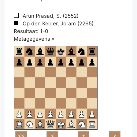
Arun Prasad, S. (2552)
Op den Kelder, Joram (2265)
Resultaat: 1-0
Klikken
Metagegevens »
om
te
openen.