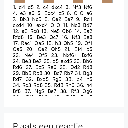
1.
d4
d5
2.
c4
dxc4
3.
Nf3
Nf6
4.
e3
e6
5.
Bxc4
c5
6.
O-O
a6
7.
Bb3
Nc6
8.
Qe2
Be7
9.
Rd1
cxd4
10.
exd4
O-O
11.
Nc3
Bd7
12.
a3
Rc8
13.
Ne5
Qb6
14.
Ba2
Rfd8
15.
Be3
Qc7
16.
Nf3
Be8
17.
Rac1
Qa5
18.
h3
Qh5
19.
Qf1
Qa5
20.
Qe2
Qh5
21.
Bf4
b5
22.
Ne4
Qf5
23.
Nxf6+
Bxf6
24.
Be3
Be7
25.
d5
exd5
26.
Bb6
Rd6
27.
Bc5
Re6
28.
Qd2
Rd8
29.
Bb6
Rb8
30.
Bc7
Rb7
31.
Bg3
Rd7
32.
Bxd5
Rg6
33.
b4
h5
34.
Rc3
Rd8
35.
Rd3
Rh6
36.
h4
Bf8
37.
Ng5
Be7
38.
Rf3
Qg6
39.
Bf4
Rh8
40.
Rd3
Bxg5
41.
Bxg5
Rc8
42.
Qf4
Na7
43.
Bb7
Rc4
44.
Qe3
f6
45.
Qxa7
fxg5
46.
Bd5+
Kh7
47.
Bxc4
bxc4
48.
Rd6
Qe4
49.
hxg5
Bg6
Plaats een reactie
50.
Rd7
Rg8
51.
Qc7
h4
52.
R7d4