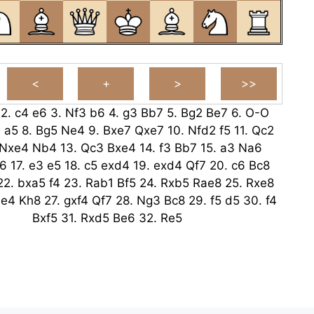
2.
c4
e6
3.
Nf3
b6
4.
g3
Bb7
5.
Bg2
Be7
6.
O-O
1
a5
8.
Bg5
Ne4
9.
Bxe7
Qxe7
10.
Nfd2
f5
11.
Qc2
Nxe4
Nb4
13.
Qc3
Bxe4
14.
f3
Bb7
15.
a3
Na6
6
17.
e3
e5
18.
c5
exd4
19.
exd4
Qf7
20.
c6
Bc8
22.
bxa5
f4
23.
Rab1
Bf5
24.
Rxb5
Rae8
25.
Rxe8
e4
Kh8
27.
gxf4
Qf7
28.
Ng3
Bc8
29.
f5
d5
30.
f4
Bxf5
31.
Rxd5
Be6
32.
Re5