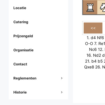
Locatie
Catering
Prijzengeld
1.
d4
Nf6
O-O
7.
Re
Nc6
12.
Organisatie
16.
Nd2
d
21.
b4
b5
Contact
Qxe8
26.
N
Reglementen
Historie