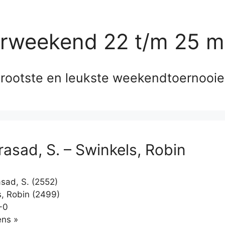
erweekend 22 t/m 25 m
rootste en leukste weekendtoernooi
rasad, S. – Swinkels, Robin
sad, S. (2552)
, Robin (2499)
-0
Klikken
ns »