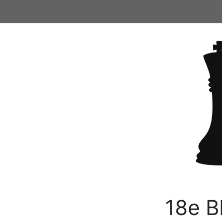
Ga
naar
de
inhoud
18e B