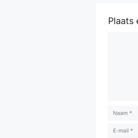
Plaats 
Reactie
Naam
E-
mail