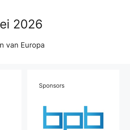
ei 2026
en van Europa
Sponsors