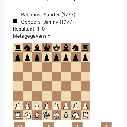
Bachaus, Sander (1777)
Geboers, Jimmy (1977)
Resultaat: 1-0
Klikken
Metagegevens »
om
te
openen.