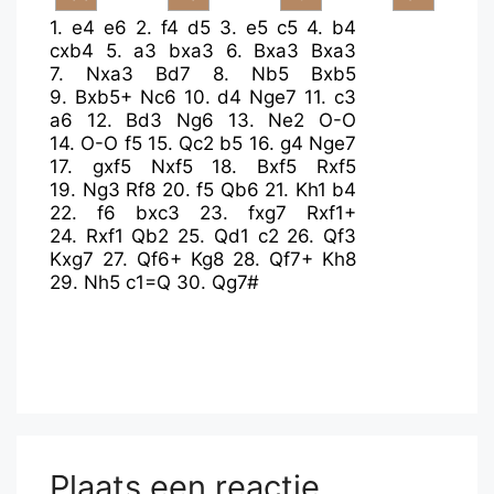
1.
e4
e6
2.
f4
d5
3.
e5
c5
4.
b4
cxb4
5.
a3
bxa3
6.
Bxa3
Bxa3
7.
Nxa3
Bd7
8.
Nb5
Bxb5
9.
Bxb5+
Nc6
10.
d4
Nge7
11.
c3
a6
12.
Bd3
Ng6
13.
Ne2
O-O
14.
O-O
f5
15.
Qc2
b5
16.
g4
Nge7
17.
gxf5
Nxf5
18.
Bxf5
Rxf5
19.
Ng3
Rf8
20.
f5
Qb6
21.
Kh1
b4
22.
f6
bxc3
23.
fxg7
Rxf1+
24.
Rxf1
Qb2
25.
Qd1
c2
26.
Qf3
Kxg7
27.
Qf6+
Kg8
28.
Qf7+
Kh8
29.
Nh5
c1=Q
30.
Qg7#
Plaats een reactie