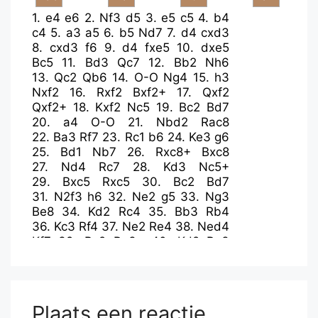
1.
e4
e6
2.
Nf3
d5
3.
e5
c5
4.
b4
c4
5.
a3
a5
6.
b5
Nd7
7.
d4
cxd3
8.
cxd3
f6
9.
d4
fxe5
10.
dxe5
Bc5
11.
Bd3
Qc7
12.
Bb2
Nh6
13.
Qc2
Qb6
14.
O-O
Ng4
15.
h3
Nxf2
16.
Rxf2
Bxf2+
17.
Qxf2
Qxf2+
18.
Kxf2
Nc5
19.
Bc2
Bd7
20.
a4
O-O
21.
Nbd2
Rac8
22.
Ba3
Rf7
23.
Rc1
b6
24.
Ke3
g6
25.
Bd1
Nb7
26.
Rxc8+
Bxc8
27.
Nd4
Rc7
28.
Kd3
Nc5+
29.
Bxc5
Rxc5
30.
Bc2
Bd7
31.
N2f3
h6
32.
Ne2
g5
33.
Ng3
Be8
34.
Kd2
Rc4
35.
Bb3
Rb4
36.
Kc3
Rf4
37.
Ne2
Re4
38.
Ned4
Kf7
39.
Bc2
Re3+
40.
Kd2
Ra3
41.
Ne1
Ke7
42.
Bb3
Bg6
43.
Bd1
Ra2+
44.
Ke3
Ra1
45.
Kd2
Ra2+
46.
Ke3
Ra1
Plaats een reactie