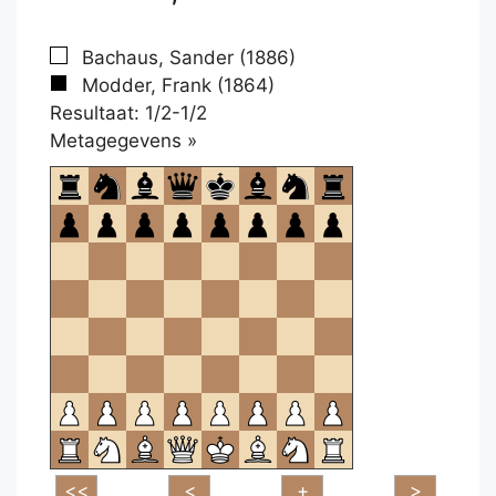
Bachaus, Sander (1886)
Modder, Frank (1864)
Resultaat: 1/2-1/2
Klikken
Metagegevens »
om
te
openen.