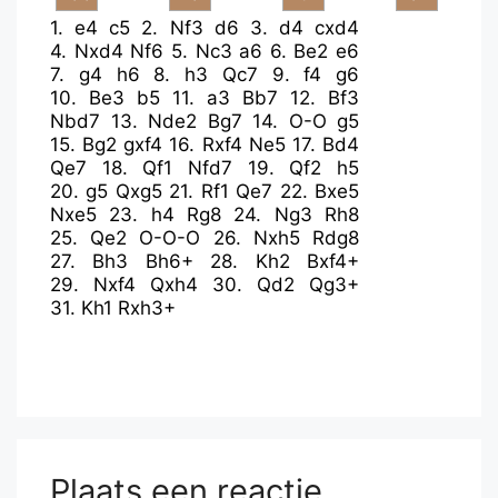
1.
e4
c5
2.
Nf3
d6
3.
d4
cxd4
4.
Nxd4
Nf6
5.
Nc3
a6
6.
Be2
e6
7.
g4
h6
8.
h3
Qc7
9.
f4
g6
10.
Be3
b5
11.
a3
Bb7
12.
Bf3
Nbd7
13.
Nde2
Bg7
14.
O-O
g5
15.
Bg2
gxf4
16.
Rxf4
Ne5
17.
Bd4
Qe7
18.
Qf1
Nfd7
19.
Qf2
h5
20.
g5
Qxg5
21.
Rf1
Qe7
22.
Bxe5
Nxe5
23.
h4
Rg8
24.
Ng3
Rh8
25.
Qe2
O-O-O
26.
Nxh5
Rdg8
27.
Bh3
Bh6+
28.
Kh2
Bxf4+
29.
Nxf4
Qxh4
30.
Qd2
Qg3+
31.
Kh1
Rxh3+
Plaats een reactie