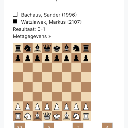
Bachaus, Sander (1996)
Watzlawek, Markus (2107)
Resultaat: 0-1
Klikken
Metagegevens »
om
te
openen.