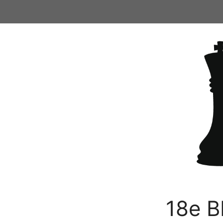
Ga
naar
de
inhoud
18e B