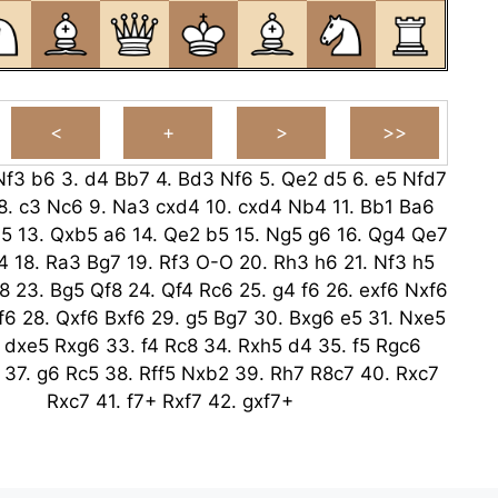
Nf3
b6
3.
d4
Bb7
4.
Bd3
Nf6
5.
Qe2
d5
6.
e5
Nfd7
8.
c3
Nc6
9.
Na3
cxd4
10.
cxd4
Nb4
11.
Bb1
Ba6
b5
13.
Qxb5
a6
14.
Qe2
b5
15.
Ng5
g6
16.
Qg4
Qe7
4
18.
Ra3
Bg7
19.
Rf3
O-O
20.
Rh3
h6
21.
Nf3
h5
8
23.
Bg5
Qf8
24.
Qf4
Rc6
25.
g4
f6
26.
exf6
Nxf6
f6
28.
Qxf6
Bxf6
29.
g5
Bg7
30.
Bxg6
e5
31.
Nxe5
.
dxe5
Rxg6
33.
f4
Rc8
34.
Rxh5
d4
35.
f5
Rgc6
37.
g6
Rc5
38.
Rff5
Nxb2
39.
Rh7
R8c7
40.
Rxc7
Rxc7
41.
f7+
Rxf7
42.
gxf7+