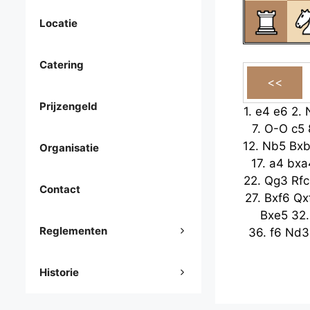
Locatie
Catering
Prijzengeld
1.
e4
e6
2.
7.
O-O
c5
12.
Nb5
Bx
Organisatie
17.
a4
bxa
22.
Qg3
Rfc
Contact
27.
Bxf6
Qx
Bxe5
32
Reglementen
36.
f6
Nd3
Historie