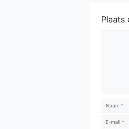
Plaats 
Reactie
Naam
E-
mail