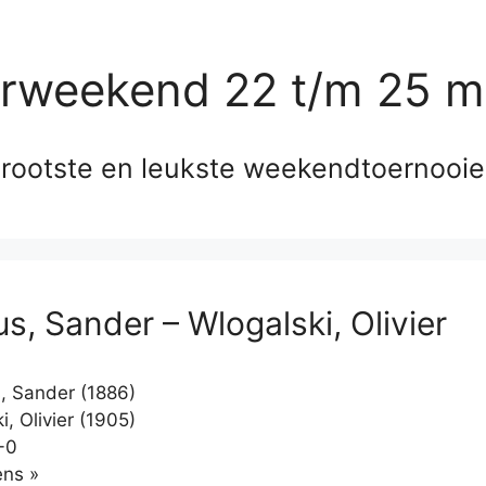
erweekend 22 t/m 25 m
rootste en leukste weekendtoernooi
s, Sander – Wlogalski, Olivier
 Sander (1886)
, Olivier (1905)
-0
Klikken
ns »