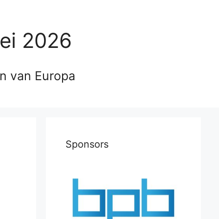
ei 2026
en van Europa
Sponsors