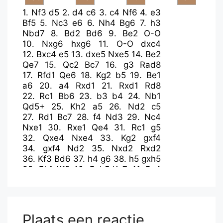
1.
Nf3
d5
2.
d4
c6
3.
c4
Nf6
4.
e3
Bf5
5.
Nc3
e6
6.
Nh4
Bg6
7.
h3
Nbd7
8.
Bd2
Bd6
9.
Be2
O-O
10.
Nxg6
hxg6
11.
O-O
dxc4
12.
Bxc4
e5
13.
dxe5
Nxe5
14.
Be2
Qe7
15.
Qc2
Bc7
16.
g3
Rad8
17.
Rfd1
Qe6
18.
Kg2
b5
19.
Be1
a6
20.
a4
Rxd1
21.
Rxd1
Rd8
22.
Rc1
Bb6
23.
b3
b4
24.
Nb1
Qd5+
25.
Kh2
a5
26.
Nd2
c5
27.
Rd1
Bc7
28.
f4
Nd3
29.
Nc4
Nxe1
30.
Rxe1
Qe4
31.
Rc1
g5
32.
Qxe4
Nxe4
33.
Kg2
gxf4
34.
gxf4
Nd2
35.
Nxd2
Rxd2
36.
Kf3
Bd6
37.
h4
g6
38.
h5
gxh5
39.
Rh1
Kf8
40.
Rxh5
Kg7
41.
Bc4
Be7
42.
Re5
Rd7
43.
Bb5
Rc7
44.
Rd5
Bf6
45.
Bc4
Be7
46.
e4
f6
47.
Kg4
Kg6
48.
Bd3
Rc8
49.
e5+
Kf7
50.
Bc4
Kf8
51.
Rd7
fxe5
Plaats een reactie
52.
fxe5
Rd8
53.
Ra7
Rd4+