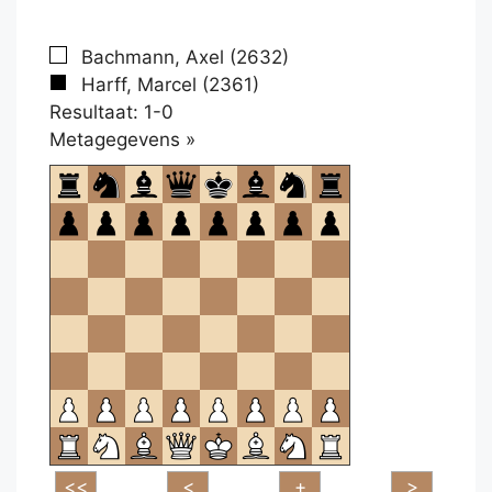
Bachmann, Axel (2632)
Harff, Marcel (2361)
Resultaat: 1-0
Klikken
Metagegevens »
om
te
openen.