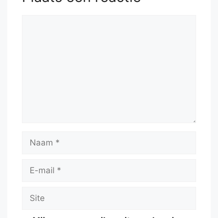
54.
Kf5
Bd8
55.
e6
Reactie
Naam
E-
mail
Site