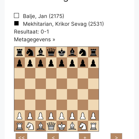
Balje, Jan (2175)
Mekhitarian, Krikor Sevag (2531)
Resultaat: 0-1
Klikken
Metagegevens »
om
te
openen.