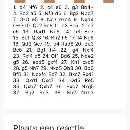
1.
d4
Nf6
2.
c4
e6
3.
g3
Bb4+
4.
Bd2
a5
5.
Nf3
d6
6.
Bg2
Nbd7
7.
O-O
e5
8.
Nc3
exd4
9.
Nxd4
O-O
10.
Qc2
Re8
11.
b3
Bc5
12.
e3
c6
13.
Rad1
Ne5
14.
h3
Bd7
15.
Bc1
Qc8
16.
Kh2
h5
17.
f4
Ng6
18.
Qd3
Qc7
19.
e4
Rad8
20.
Be3
Bc8
21.
Bg1
h4
22.
g4
Nxf4
23.
Rxf4
d5
24.
Qf1
Bd6
25.
Nde2
g5
26.
exd5
gxf4
27.
Kh1
cxd5
28.
g5
Nh7
29.
Nxd5
Qb8
30.
Bb6
Bf5
31.
Ndxf4
Bc7
32.
Bxc7
Rxd1
33.
Qxd1
Qxc7
34.
Qd5
Re5
35.
Qxb7
Qxb7
36.
Bxb7
Nxg5
37.
Bg2
Re3
38.
Kh2
Nxh3
39.
Nd4
Nxf4
40.
Nxf5
Re2
Plaats een reactie