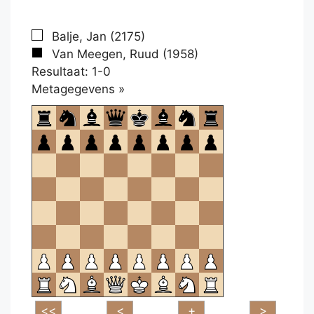
Balje, Jan (2175)
Van Meegen, Ruud (1958)
Resultaat: 1-0
Klikken
Metagegevens »
om
te
openen.