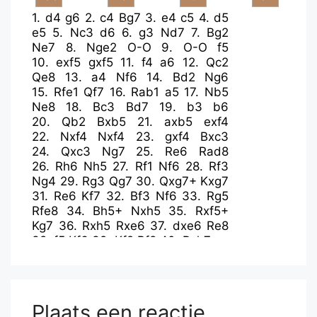
1.
d4
g6
2.
c4
Bg7
3.
e4
c5
4.
d5
e5
5.
Nc3
d6
6.
g3
Nd7
7.
Bg2
Ne7
8.
Nge2
O-O
9.
O-O
f5
10.
exf5
gxf5
11.
f4
a6
12.
Qc2
Qe8
13.
a4
Nf6
14.
Bd2
Ng6
15.
Rfe1
Qf7
16.
Rab1
a5
17.
Nb5
Ne8
18.
Bc3
Bd7
19.
b3
b6
20.
Qb2
Bxb5
21.
axb5
exf4
22.
Nxf4
Nxf4
23.
gxf4
Bxc3
24.
Qxc3
Ng7
25.
Re6
Rad8
26.
Rh6
Nh5
27.
Rf1
Nf6
28.
Rf3
Ng4
29.
Rg3
Qg7
30.
Qxg7+
Kxg7
31.
Re6
Kf7
32.
Bf3
Nf6
33.
Rg5
Rfe8
34.
Bh5+
Nxh5
35.
Rxf5+
Kg7
36.
Rxh5
Rxe6
37.
dxe6
Re8
38.
f5
Kf6
39.
Kf2
Rf8
40.
Rxh7
Plaats een reactie