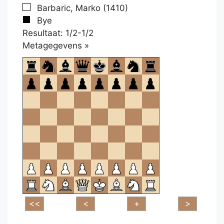
Barbaric, Marko (1410)
Bye
Resultaat: 1/2-1/2
Klikken
Metagegevens »
om
te
openen.