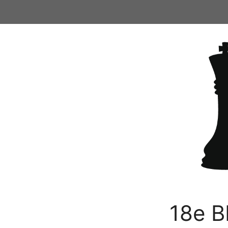
Ga
naar
de
inhoud
18e B