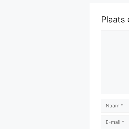
Plaats 
Reactie
Naam
E-
mail