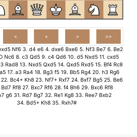
exd5
Nf6
3.
d4
e6
4.
dxe6
Bxe6
5.
Nf3
Be7
6.
Be2
O
Nc6
8.
c3
Qd5
9.
c4
Qd6
10.
d5
Nxd5
11.
cxd5
c3
Rad8
13.
Nxd5
Qxd5
14.
Qxd5
Rxd5
15.
Bf4
Rc8
a5
17.
a3
Ra4
18.
Bg3
f5
19.
Bb5
Rg4
20.
h3
Rg6
22.
Bc4+
Kh8
23.
Nf7+
Rxf7
24.
Bxf7
Bg5
25.
Be6
.
Bd7
Rf8
27.
Bxc7
Rf6
28.
f4
Bh6
29.
Bxc6
Rf8
b7
g6
31.
Rd7
Bg7
32.
Re1
Kg8
33.
Ree7
Bxb2
34.
Bd5+
Kh8
35.
Rxh7#