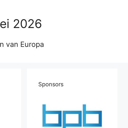
ei 2026
en van Europa
Sponsors