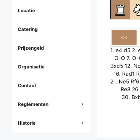
Locatie
Catering
Prijzengeld
1.
e4
d5
2.
O-O
7.
O-
Bxd5
12.
N
Organisatie
16.
Rad1
R
21.
Ne5
Rf6
Contact
Re8
26
30.
Bx
Reglementen
Historie