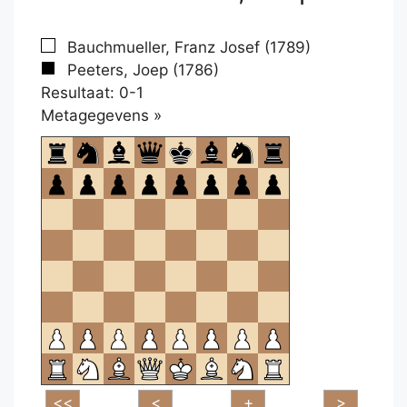
Bauchmueller, Franz Josef (1789)
Peeters, Joep (1786)
Resultaat: 0-1
Klikken
Metagegevens »
om
te
openen.