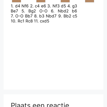
1.
d4
Nf6
2.
c4
e6
3.
Nf3
d5
4.
g3
Be7
5.
Bg2
O-O
6.
Nbd2
b6
7.
O-O
Bb7
8.
b3
Nbd7
9.
Bb2
c5
10.
Rc1
Rc8
11.
cxd5
Plaats een reactie