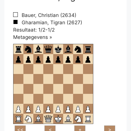
Bauer, Christian (2634)
Gharamian, Tigran (2627)
Resultaat: 1/2-1/2
Klikken
Metagegevens »
om
te
openen.