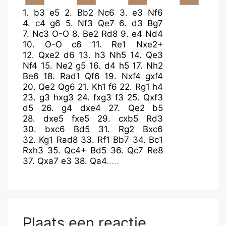
1.
b3
e5
2.
Bb2
Nc6
3.
e3
Nf6
4.
c4
g6
5.
Nf3
Qe7
6.
d3
Bg7
7.
Nc3
O-O
8.
Be2
Rd8
9.
e4
Nd4
10.
O-O
c6
11.
Re1
Nxe2+
12.
Qxe2
d6
13.
h3
Nh5
14.
Qe3
Nf4
15.
Ne2
g5
16.
d4
h5
17.
Nh2
Be6
18.
Rad1
Qf6
19.
Nxf4
gxf4
20.
Qe2
Qg6
21.
Kh1
f6
22.
Rg1
h4
23.
g3
hxg3
24.
fxg3
f3
25.
Qxf3
d5
26.
g4
dxe4
27.
Qe2
b5
28.
dxe5
fxe5
29.
cxb5
Rd3
30.
bxc6
Bd5
31.
Rg2
Bxc6
32.
Kg1
Rad8
33.
Rf1
Bb7
34.
Bc1
Rxh3
35.
Qc4+
Bd5
36.
Qc7
Re8
37.
Qxa7
e3
38.
Qa4
.....
Plaats een reactie