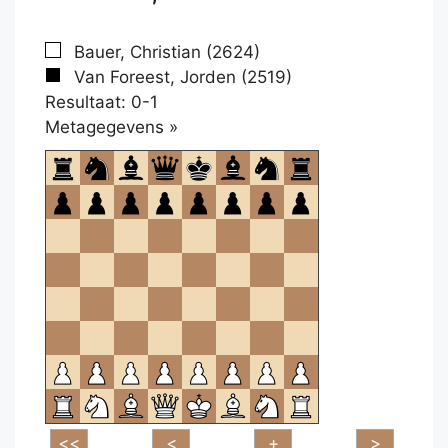
Bauer, Christian (2624)
Van Foreest, Jorden (2519)
Resultaat: 0-1
Klikken
Metagegevens »
om
te
openen.