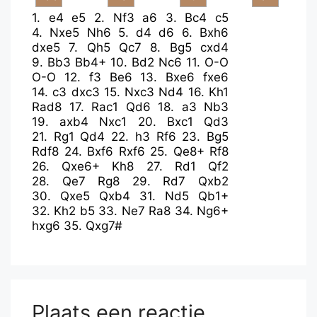
1.
e4
e5
2.
Nf3
a6
3.
Bc4
c5
4.
Nxe5
Nh6
5.
d4
d6
6.
Bxh6
dxe5
7.
Qh5
Qc7
8.
Bg5
cxd4
9.
Bb3
Bb4+
10.
Bd2
Nc6
11.
O-O
O-O
12.
f3
Be6
13.
Bxe6
fxe6
14.
c3
dxc3
15.
Nxc3
Nd4
16.
Kh1
Rad8
17.
Rac1
Qd6
18.
a3
Nb3
19.
axb4
Nxc1
20.
Bxc1
Qd3
21.
Rg1
Qd4
22.
h3
Rf6
23.
Bg5
Rdf8
24.
Bxf6
Rxf6
25.
Qe8+
Rf8
26.
Qxe6+
Kh8
27.
Rd1
Qf2
28.
Qe7
Rg8
29.
Rd7
Qxb2
30.
Qxe5
Qxb4
31.
Nd5
Qb1+
32.
Kh2
b5
33.
Ne7
Ra8
34.
Ng6+
hxg6
35.
Qxg7#
Plaats een reactie