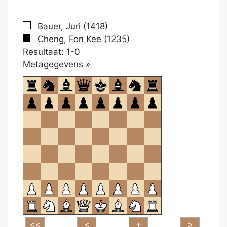
Bauer, Juri (1418)
Cheng, Fon Kee (1235)
Resultaat: 1-0
Klikken
Metagegevens »
om
te
openen.