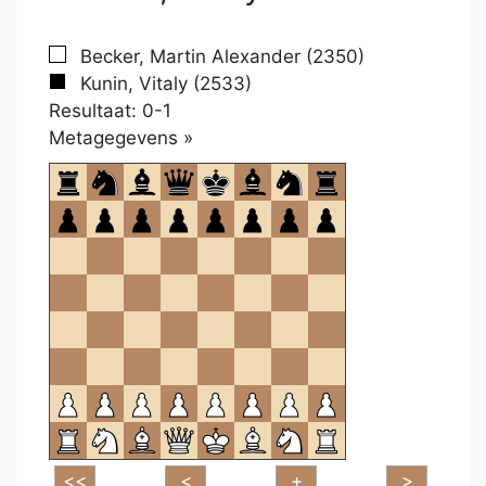
Becker, Martin Alexander (2350)
Kunin, Vitaly (2533)
Resultaat: 0-1
Klikken
Metagegevens »
om
te
openen.