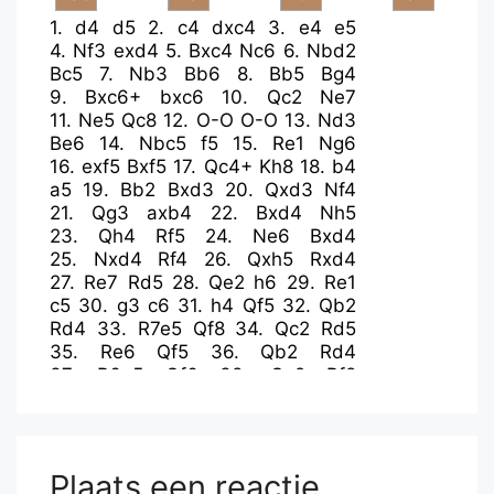
1.
d4
d5
2.
c4
dxc4
3.
e4
e5
4.
Nf3
exd4
5.
Bxc4
Nc6
6.
Nbd2
Bc5
7.
Nb3
Bb6
8.
Bb5
Bg4
9.
Bxc6+
bxc6
10.
Qc2
Ne7
11.
Ne5
Qc8
12.
O-O
O-O
13.
Nd3
Be6
14.
Nbc5
f5
15.
Re1
Ng6
16.
exf5
Bxf5
17.
Qc4+
Kh8
18.
b4
a5
19.
Bb2
Bxd3
20.
Qxd3
Nf4
21.
Qg3
axb4
22.
Bxd4
Nh5
23.
Qh4
Rf5
24.
Ne6
Bxd4
25.
Nxd4
Rf4
26.
Qxh5
Rxd4
27.
Re7
Rd5
28.
Qe2
h6
29.
Re1
c5
30.
g3
c6
31.
h4
Qf5
32.
Qb2
Rd4
33.
R7e5
Qf8
34.
Qc2
Rd5
35.
Re6
Qf5
36.
Qb2
Rd4
37.
R6e5
Qf6
38.
Qc2
Rf8
39.
Rxc5
Qd8
40.
Rce5
Rd2
41.
Qxc6
Qd4
42.
R5e3
Rdxf2
43.
Qe4
Qb6
44.
Qe7
Qc6
45.
Qe4
Qc5
46.
Qe6
Qa7
47.
Qe7
Plaats een reactie
Qa8
48.
Re4
Qb8
49.
Rg4
R2f7