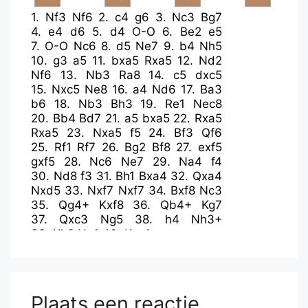
1.
Nf3
Nf6
2.
c4
g6
3.
Nc3
Bg7
4.
e4
d6
5.
d4
O-O
6.
Be2
e5
7.
O-O
Nc6
8.
d5
Ne7
9.
b4
Nh5
10.
g3
a5
11.
bxa5
Rxa5
12.
Nd2
Nf6
13.
Nb3
Ra8
14.
c5
dxc5
15.
Nxc5
Ne8
16.
a4
Nd6
17.
Ba3
b6
18.
Nb3
Bh3
19.
Re1
Nec8
20.
Bb4
Bd7
21.
a5
bxa5
22.
Rxa5
Rxa5
23.
Nxa5
f5
24.
Bf3
Qf6
25.
Rf1
Rf7
26.
Bg2
Bf8
27.
exf5
gxf5
28.
Nc6
Ne7
29.
Na4
f4
30.
Nd8
f3
31.
Bh1
Bxa4
32.
Qxa4
Nxd5
33.
Nxf7
Nxf7
34.
Bxf8
Nc3
35.
Qg4+
Kxf8
36.
Qb4+
Kg7
37.
Qxc3
Ng5
38.
h4
Nh3+
39.
Kh2
Ng1
40.
Kxg1
Plaats een reactie