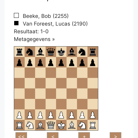
Beeke, Bob (2255)
Van Foreest, Lucas (2190)
Resultaat: 1-0
Klikken
Metagegevens »
om
te
openen.